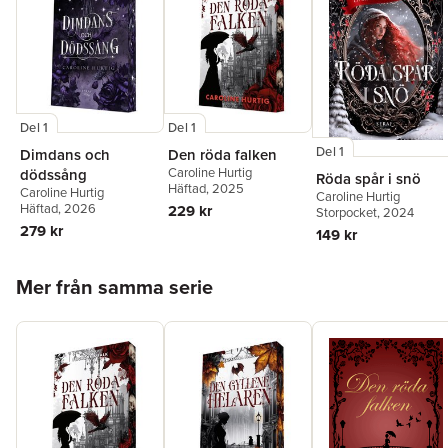
Del 1
Del 1
Del 1
Dimdans och
Den röda falken
Caroline Hurtig
dödssång
Röda spår i snö
Häftad
, 2025
Caroline Hurtig
Caroline Hurtig
Häftad
, 2026
229 kr
Storpocket
, 2024
279 kr
149 kr
Hoppa över listan
Mer från samma serie