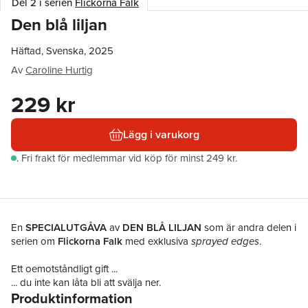
Del 2 i serien
Flickorna Falk
Den blå liljan
Häftad, Svenska, 2025
Av
Caroline Hurtig
229 kr
Lägg i varukorg
.
Fri frakt för medlemmar vid köp för minst 249 kr.
En
SPECIALUTGÅVA
av
DEN BLÅ LILJAN
som är andra delen i
serien om
Flickorna Falk
med exklusiva
sprayed edges
.
Ett oemotståndligt gift ...
... du inte kan låta bli att svälja ner.
Produktinformation