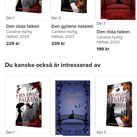
Del 1
Del 3
Del 1
Den röda falken
Den gyllene helaren
Den röda falken
Caroline Hurtig
Caroline Hurtig
Häftad
, 2025
Häftad
, 2027
Caroline Hurtig
Häftad
, 2020
229 kr
239 kr
199 kr
Hoppa över listan
Du kanske också är intresserad av
Del 1
Del 3