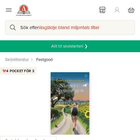
Sök efter
läsglädje bland miljontals titlar
Allt till skolstarten! ❯
Skönlitteratur
Feelgood
4 POCKET FÖR 3