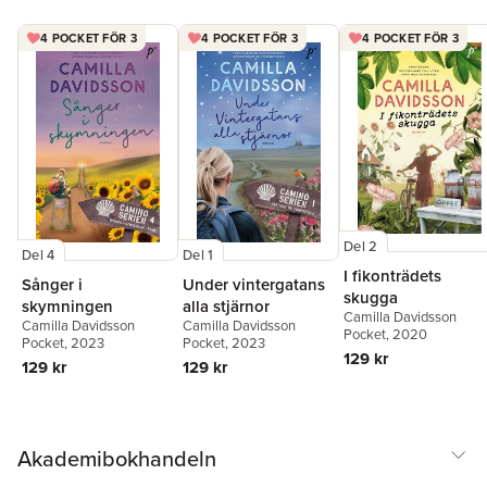
4 POCKET FÖR 3
4 POCKET FÖR 3
4 POCKET FÖR 3
Del 2
Del 4
Del 1
I fikonträdets
Sånger i
Under vintergatans
skugga
skymningen
alla stjärnor
Camilla Davidsson
Camilla Davidsson
Camilla Davidsson
Pocket
, 2020
Pocket
, 2023
Pocket
, 2023
129 kr
129 kr
129 kr
Akademibokhandeln