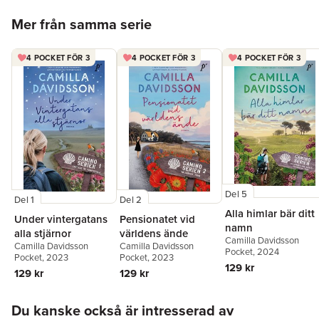
Hoppa över listan
Mer från samma serie
4 POCKET FÖR 3
4 POCKET FÖR 3
4 POCKET FÖR 3
Del 5
Del 1
Del 2
Alla himlar bär ditt
Under vintergatans
Pensionatet vid
namn
alla stjärnor
världens ände
Camilla Davidsson
Camilla Davidsson
Camilla Davidsson
Pocket
, 2024
Pocket
, 2023
Pocket
, 2023
129 kr
129 kr
129 kr
Hoppa över listan
Du kanske också är intresserad av