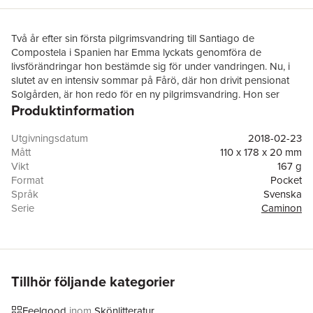
Två år efter sin första pilgrimsvandring till Santiago de
Compostela i Spanien har Emma lyckats genomföra de
livsförändringar hon bestämde sig för under vandringen. Nu, i
slutet av en intensiv sommar på Fårö, där hon drivit pensionat
Solgården, är hon redo för en ny pilgrimsvandring. Hon ser
Produktinformation
fram emot lugn och ro och tid att tänka över vart förhållandet
med Olle egentligen är på väg. Hennes barnlängtan är stark,
medan Olle har lagt småbarnsåren bakom sig får många år
Utgivningsdatum
2018-02-23
sedan. En av dem måste kompromissa om de inte ska gå skilda
Mått
110 x 178 x 20 mm
vägar frågan är bara vem?
Vikt
167 g
Format
Pocket
Men pilgrimsvandringen blir inte den välbehövliga tid för
Språk
Svenska
reflektion Emma väntat sig. Den får istället ett abrupt slut när ett
Serie
Caminon
samtal hemifrån vänder uppochner på allt. Emma måste resa
Antal sidor
289
hem till Sverige igen och en gång för alla konfrontera sitt
Upplaga
1
förflutna ...
Förlag
Printz publishing
Medarbetare
Lotta Berglin
Sånger i skymningen
är den fjärde fristående boken i serien om
ISBN
9789175792583
Tillhör följande kategorier
Emmas sökande efter livsinsikt och kärlek. Boken är inspirerad
Miljömärkning
FSC
av Camilla Davidssons personliga erfarenheter av
Feelgood
inom
Skönlitteratur