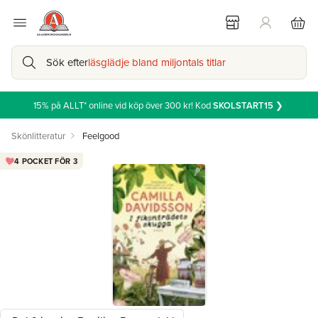
Sök efter
läsglädje bland miljontals titlar
15% på ALLT* online vid köp över 300 kr! Kod
SKOLSTART15
❯
Skönlitteratur
Feelgood
4 POCKET FÖR 3