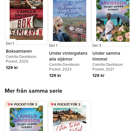
Del 1
Del 1
Del 3
Boksamlaren
Under vintergatans
Under samma
Camilla Davidsson
alla stjärnor
himmel
Pocket
, 2025
Camilla Davidsson
Camilla Davidsson
129 kr
Pocket
, 2023
Pocket
, 2021
129 kr
129 kr
Hoppa över listan
Mer från samma serie
4 POCKET FÖR 3
4 POCKET FÖR 3