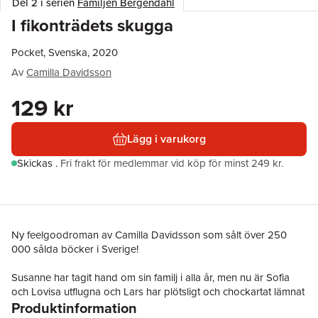
Del 2 i serien
Familjen Bergendahl
I fikonträdets skugga
Pocket, Svenska, 2020
Av
Camilla Davidsson
129 kr
Lägg i varukorg
Skickas
.
Fri frakt för medlemmar vid köp för minst 249 kr.
Ny feelgoodroman av Camilla Davidsson som sålt över 250
000 sålda böcker i Sverige!
Susanne har tagit hand om sin familj i alla år, men nu är Sofia
och Lovisa utflugna och Lars har plötsligt och chockartat lämnat
Produktinformation
henne för en yngre kvinna. Vid 53 års ålder måste Susanne