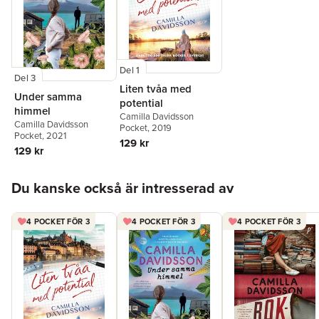
Del 1
Del 3
Liten tvåa med
Under samma
potential
himmel
Camilla Davidsson
Camilla Davidsson
Pocket
, 2019
Pocket
, 2021
129 kr
129 kr
Hoppa över listan
Du kanske också är intresserad av
4 POCKET FÖR 3
4 POCKET FÖR 3
4 POCKET FÖR 3