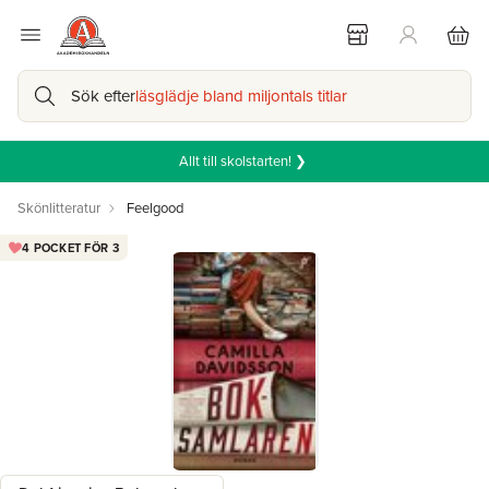
Sök efter
läsglädje bland miljontals titlar
Allt till skolstarten! ❯
Skönlitteratur
Feelgood
4 POCKET FÖR 3