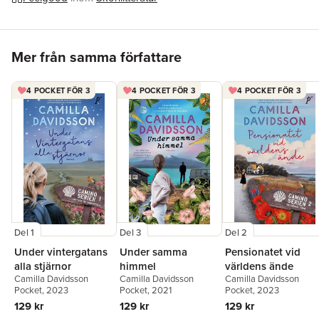
för att få framsanningen?
Boksamlaren
är en roman om oväntad vänskap och om att det
alltid är möjligt att vända det som varit ryggen och välja en ny,
Hoppa över listan
ljusare morgondag.
Mer från samma författare
4 POCKET FÖR 3
4 POCKET FÖR 3
4 POCKET FÖR 3
Del 1
Del 3
Del 2
Under vintergatans
Under samma
Pensionatet vid
alla stjärnor
himmel
världens ände
Camilla Davidsson
Camilla Davidsson
Camilla Davidsson
Pocket
, 2023
Pocket
, 2021
Pocket
, 2023
129 kr
129 kr
129 kr