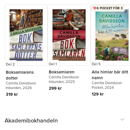
4 POCKET FÖR 3
Del 5
Del 1
Del 2
Alla himlar bär ditt
Boksamlaren
Boksamlarens
Camilla Davidsson
namn
dotter
Inbunden
, 2025
Camilla Davidsson
Camilla Davidsson
Pocket
, 2024
Inbunden
, 2026
299 kr
129 kr
319 kr
Akademibokhandeln