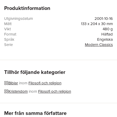
Produktinformation
Utgivningsdatum
2001-10-16
Mått
133 x 204 x 30 mm
Vikt
480 g
Format
Häftad
Språk
Engelska
Serie
Modern Classics
Antal sidor
704
Förlag
HarperCollins Publishers Inc
ISBN
9780060936990
Tillhör följande kategorier
Biblar
inom
Filosofi och religion
Kristendom
inom
Filosofi och religion
Hoppa över listan
Mer från samma författare