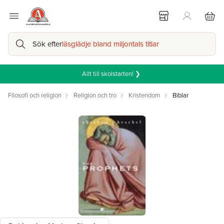
Sök efter
läsglädje bland miljontals titlar
Allt till skolstarten! ❯
Filosofi och religion
Religion och tro
Kristendom
Biblar