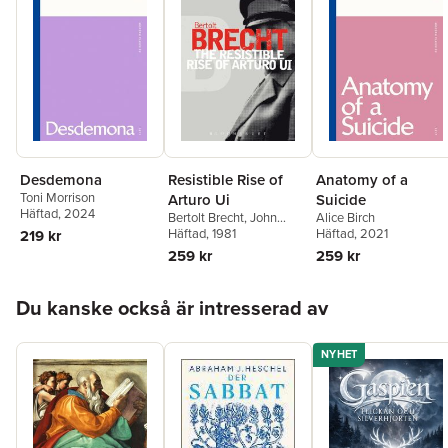
Desdemona
Resistible Rise of
Anatomy of a
Toni Morrison
Arturo Ui
Suicide
Häftad
, 2024
Bertolt Brecht
,
John
Alice Birch
Willett
Häftad
,
, 1981
Ralph Manheim
Häftad
, 2021
219 kr
259 kr
259 kr
Hoppa över listan
Du kanske också är intresserad av
NYHET