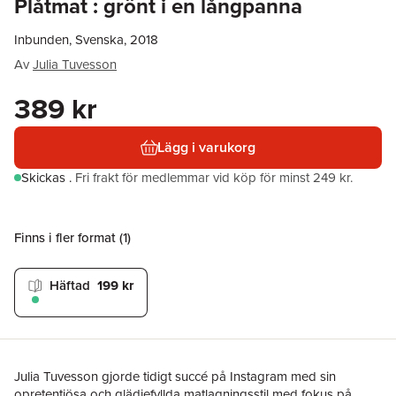
Plåtmat : grönt i en långpanna
Inbunden, Svenska, 2018
Av
Julia Tuvesson
389 kr
Lägg i varukorg
Skickas
.
Fri frakt för medlemmar vid köp för minst 249 kr.
Finns i fler format (
1
)
Häftad
199 kr
Julia Tuvesson gjorde tidigt succé på Instagram med sin
opretentiösa och glädjefyllda matlagningsstil med fokus på