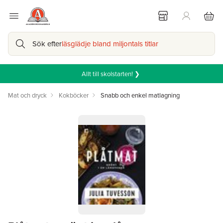
Sök efter
läsglädje bland miljontals titlar
Allt till skolstarten! ❯
Mat och dryck
Kokböcker
Snabb och enkel matlagning