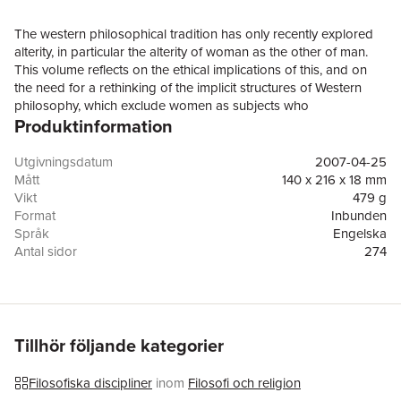
The western philosophical tradition has only recently explored
alterity, in particular the alterity of woman as the other of man.
This volume reflects on the ethical implications of this, and on
the need for a rethinking of the implicit structures of Western
philosophy, which exclude women as subjects who
Produktinformation
conceptualize the world and society.
Utgivningsdatum
2007-04-25
Mått
140 x 216 x 18 mm
Vikt
479 g
Format
Inbunden
Språk
Engelska
Antal sidor
274
Förlag
Palgrave Macmillan
ISBN
9780230506879
Tillhör följande kategorier
Filosofiska discipliner
inom
Filosofi och religion