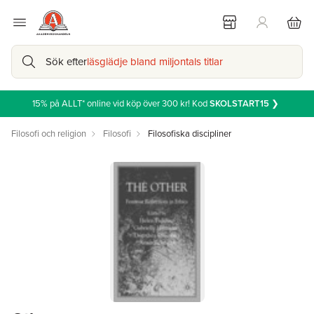
Sök efter
läsglädje bland miljontals titlar
15% på ALLT* online vid köp över 300 kr! Kod
SKOLSTART15
❯
Filosofi och religion
Filosofi
Filosofiska discipliner