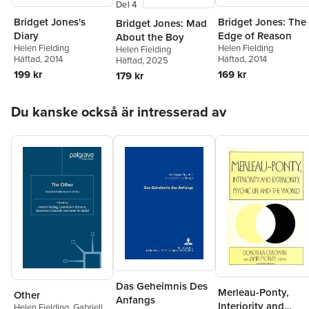
Del 4
Bridget Jones's
Bridget Jones: The
Bridget Jones: Mad
Diary
Edge of Reason
About the Boy
Helen Fielding
Helen Fielding
Helen Fielding
Häftad
, 2014
Häftad
, 2014
Häftad
, 2025
199 kr
169 kr
179 kr
Hoppa över listan
Du kanske också är intresserad av
Das Geheimnis Des
Merleau-Ponty,
Other
Anfangs
Interiority and
Helen Fielding
,
Gabrielle