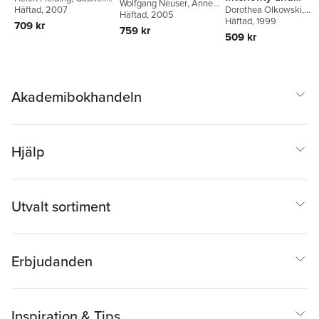
Wolfgang Neuser
,
Anne
Hiltmann
Häftad
, 2007
,
Dorothea
Dorothea Olkowski
,
Exteriority, Psychic
Reichold
Häftad
, 2005
Olkowski
,
Anne Reichold
James Morley
Häftad
, 1999
709 kr
Life and the World
759 kr
509 kr
Akademibokhandeln
Hjälp
Utvalt sortiment
Erbjudanden
Inspiration & Tips