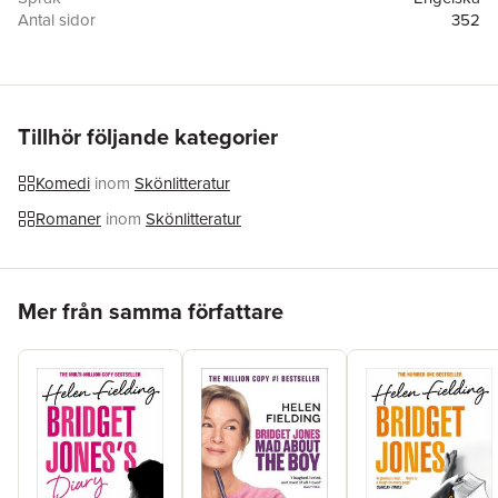
Antal sidor
352
Förlag
Penguin Adult Hc/Tr
ISBN
9780142000229
Tillhör följande kategorier
Komedi
inom
Skönlitteratur
Romaner
inom
Skönlitteratur
Hoppa över listan
Mer från samma författare