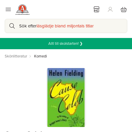
Sök efter
läsglädje bland miljontals titlar
Allt till skolstarten! ❯
Skönlitteratur
Komedi