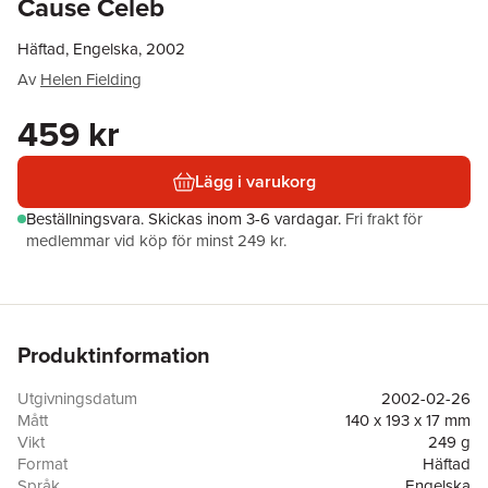
Cause Celeb
Häftad, Engelska, 2002
Av
Helen Fielding
459 kr
Lägg i varukorg
Beställningsvara.
Skickas
inom 3-6 vardagar
.
Fri frakt för
medlemmar vid köp för minst 249 kr.
Produktinformation
Utgivningsdatum
2002-02-26
Mått
140 x 193 x 17 mm
Vikt
249 g
Format
Häftad
Språk
Engelska