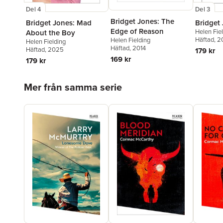
Del 4
Del 3
Bridget Jones: The
Bridget Jones: Mad
Bridget
Edge of Reason
Helen Fie
About the Boy
Häftad
, 2
Helen Fielding
Helen Fielding
Häftad
, 2014
Häftad
, 2025
179 kr
169 kr
179 kr
Hoppa över listan
Mer från samma serie