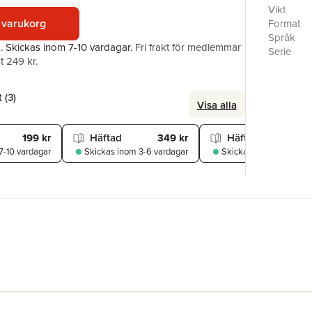
of Chardo
Vikt
Jones's D
 varukorg
Format
newspaper
Språk
a.
Skickas
inom 7-10 vardagar
.
Fri frakt för medlemmar
The Edge 
Serie
t 249 kr.
Boy.‘Hilar
Antal sid
Cooper, T
Förlag
showcasin
ISBN
 (
3
)
Visa alla
was featu
Utmärkel
publishe
199 kr
Häftad
349 kr
Häftad
239
7-10 vardagar
Skickas
inom 3-6 vardagar
Skickas
inom 3-6 vard