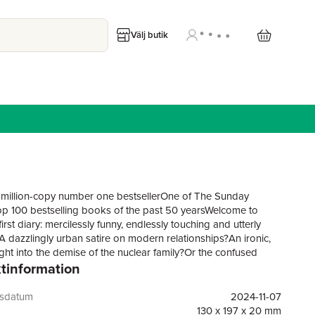
Välj butik
-million-copy number one bestsellerOne of The Sunday
op 100 bestselling books of the past 50 yearsWelcome to
first diary: mercilessly funny, endlessly touching and utterly
.A dazzlingly urban satire on modern relationships?An ironic,
ight into the demise of the nuclear family?Or the confused
tinformation
 of a pissed thirty-something?As Bridget documents her
through the social minefield of her thirties and tries to weigh
ernal question (Daniel Cleaver or Mark Darcy?), she turns for
gsdatum
2024-11-07
o four indispensable friends: Shazzer, Jude, Tom and a bottle
130 x 197 x 20 mm