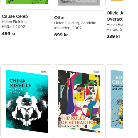
Olivia Joules 
Cause Celeb
Other
Overactive Ima
Helen Fielding
Helen Fielding
,
Gabrielle
Helen Fielding
Häftad
, 2002
Hiltmann
Inbunden
,
, 2007
Dorothea
Häftad
, 2004
Olkowski
,
Anne Reichold
,
459 kr
699 kr
239 kr
Helen Fielding
,
Gabrielle
Hiltmann