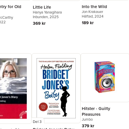
try for Old
Into the Wild
Little Life
Jon Krakauer
Hanya Yanagihara
Häftad
, 2024
Inbunden
, 2025
cCarthy
2022
189 kr
369 kr
Hitster - Guilty
Pleasures
Jumbo
Del 3
379 kr