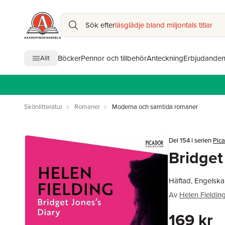
Sök efter
läsglädje bland miljontals titlar
Böcker
Pennor och tillbehör
Anteckning
Erbjudande
Allt
Skönlitteratur
Romaner
Moderna och samtida romaner
Del 154 i serien
Pica
Bridget
Häftad, Engelska
Av
Helen Fieldin
169 kr