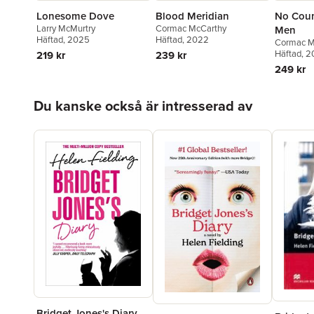
Lonesome Dove
Blood Meridian
No Coun
Larry McMurtry
Cormac McCarthy
Men
Häftad
, 2025
Häftad
, 2022
Cormac M
Häftad
, 
219 kr
239 kr
249 kr
Hoppa över listan
Du kanske också är intresserad av
Bridget Jones's Diary