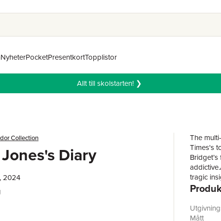
n
Nyheter
Pocket
Presentkort
Topplistor
Allt till skolstarten! ❯
The multi
dor Collection
Times's t
 Jones's Diary
Bridget’s 
addictive
tragic ins
, 2024
Produk
ramblings
g
struggles 
up the et
Utgivnin
support t
Mått