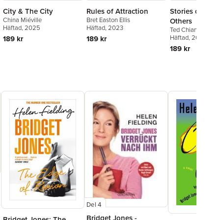
City & The City
Rules of Attraction
Stories of Your
China Miéville
Bret Easton Ellis
Others
Häftad
, 2025
Häftad
, 2023
Ted Chiang
Häftad
, 2024
189 kr
189 kr
189 kr
Del 4
Bridget Jones -
Bridget Jones: The