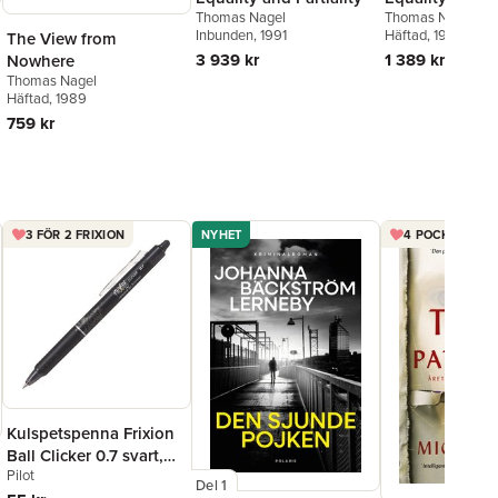
Thomas Nagel
Thomas Nagel
Inbunden
, 1991
Häftad
, 1995
The View from
3 939 kr
1 389 kr
Nowhere
Thomas Nagel
Häftad
, 1989
759 kr
3 FÖR 2 FRIXION
NYHET
4 POCKET FÖR 
Kulspetspenna Frixion
Ball Clicker 0.7 svart,
Pilot
raderbar
Del 1