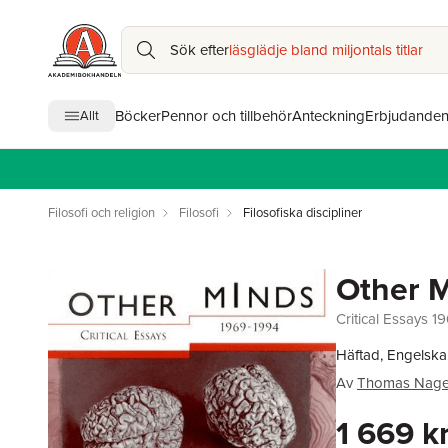
Sök efter
läsglädje bland miljontals titlar
Böcker
Pennor och tillbehör
Anteckning
Erbjudande
Allt
Filosofi och religion
Filosofi
Filosofiska discipliner
Other 
Critical Essays 1
Häftad, Engelska
Av
Thomas Nage
1 669 k