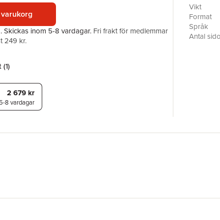
Vikt
 varukorg
Format
Språk
a.
Skickas
inom 5-8 vardagar
.
Fri frakt för medlemmar
Antal sid
t 249 kr.
Förlag
ISBN
Utmärkel
 (
1
)
2 679 kr
5-8 vardagar