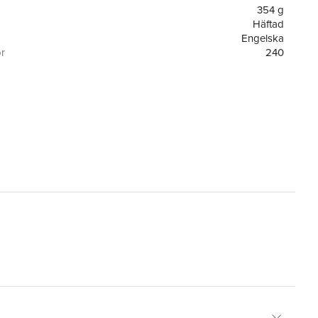
354 g
Häftad
Engelska
or
240
OUP USA
9780195132465
ser
Winner of the PEN/Spielvogel-Diamonstein Prize for the Art
of the Essay