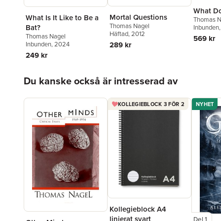
What Do
Mortal Questions
What Is It Like to Be a
Thomas N
Thomas Nagel
Bat?
Inbunden
Häftad
, 2012
Thomas Nagel
569 kr
289 kr
Inbunden
, 2024
249 kr
Hoppa över listan
Du kanske också är intresserad av
KOLLEGIEBLOCK 3 FÖR 2
NYHET
Kollegieblock A4
linjerat svart
Del 1