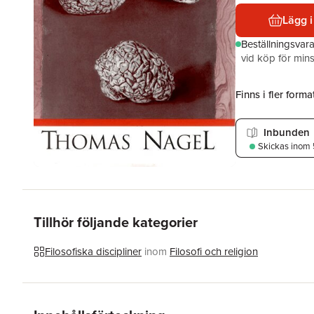
Lägg i
Beställningsvar
vid köp för mins
Finns i fler format
Inbunden
Skickas
inom 
Tillhör följande kategorier
Filosofiska discipliner
inom
Filosofi och religion