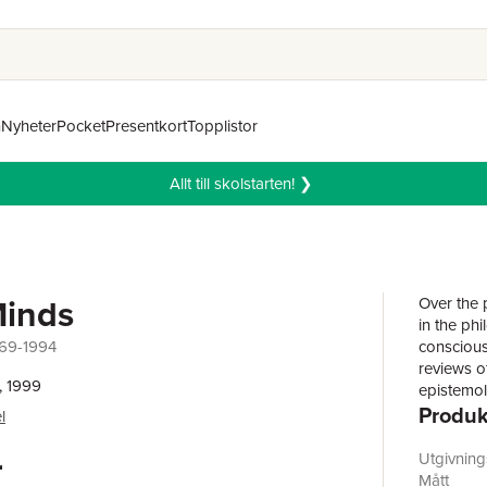
n
Nyheter
Pocket
Presentkort
Topplistor
Allt till skolstarten! ❯
Minds
Over the 
in the ph
969-1994
conscious
reviews o
, 1999
epistemolo
Produk
philosoph
l
Nozick, D
r
Utgivnin
Mått