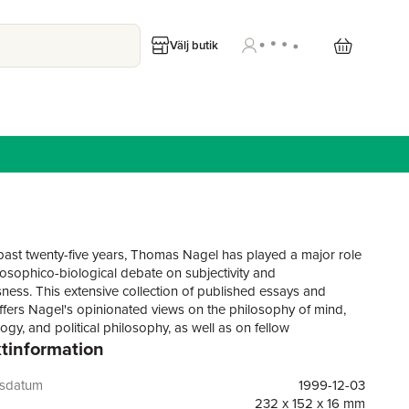
Välj butik
past twenty-five years, Thomas Nagel has played a major role
ilosophico-biological debate on subjectivity and
ness. This extensive collection of published essays and
ffers Nagel's opinionated views on the philosophy of mind,
gy, and political philosophy, as well as on fellow
tinformation
ers like Freud, Wittgenstein, Rawls, Dennett, Chomsky, Searle,
workin, and MacIntyre.
gsdatum
1999-12-03
232 x 152 x 16 mm