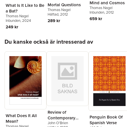
Mind and Cosmos
Mortal Questions
What Is It Like to Be
Thomas Nagel
Thomas Nagel
a Bat?
Inbunden
, 2012
Häftad
, 2012
Thomas Nagel
659 kr
289 kr
Inbunden
, 2024
249 kr
Hoppa över listan
Du kanske också är intresserad av
Review of
What Does It All
Penguin Book Of
Contemporary
Mean?
Spanish Verse
John O'Brien
Fiction
Thomas Nagel