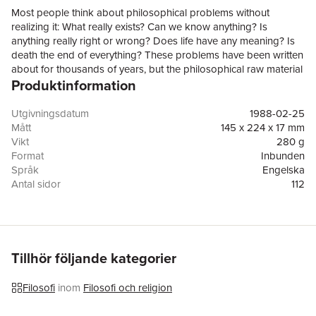
Most people think about philosophical problems without
realizing it: What really exists? Can we know anything? Is
anything really right or wrong? Does life have any meaning? Is
death the end of everything? These problems have been written
about for thousands of years, but the philosophical raw material
Produktinformation
comes directly from the world and our relation to it.In this
remarkable book distinguished philosopher Thomas Nagel
leads the reader into the heart of nine of these central problems
Utgivningsdatum
1988-02-25
of philosophy. In vivid, accessible prose, he brings the issues to
Mått
145 x 224 x 17 mm
life, demonstrating why they have continued to baffle and
Vikt
280 g
fascinate countless thinkers across the centuries. What Does It
Format
Inbunden
All Mean? challenges us to think hard and think clearly; to ask
Språk
Engelska
questions, to argue, to try out ideas and raise possible
Antal sidor
112
objections to them - in a word, to become philosophers
Förlag
OUP USA
ourselves.
ISBN
9780195052923
Tillhör följande kategorier
Filosofi
inom
Filosofi och religion