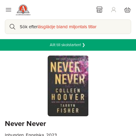
Sök efter
läsglädje bland miljontals titlar
Allt till skolstarten! ❯
Never Never
Inbunden, Engelska, 2023