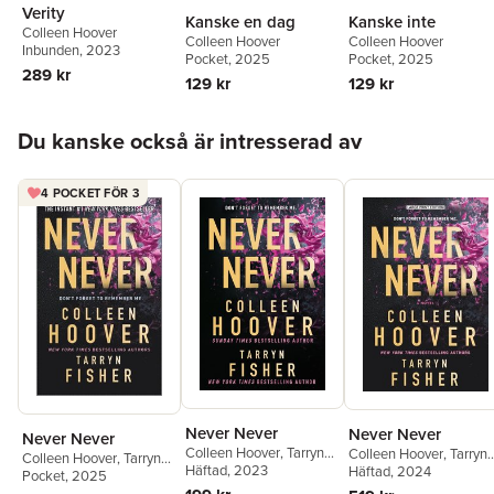
Verity
Kanske en dag
Kanske inte
Colleen Hoover
Colleen Hoover
Colleen Hoover
Inbunden
, 2023
Pocket
, 2025
Pocket
, 2025
289 kr
129 kr
129 kr
Hoppa över listan
Du kanske också är intresserad av
4 POCKET FÖR 3
Never Never
Never Never
Never Never
Colleen Hoover
,
Tarryn
Colleen Hoover
,
Tarryn
Colleen Hoover
,
Tarryn
Fisher
Häftad
, 2023
Fisher
Häftad
, 2024
Fisher
Pocket
, 2025