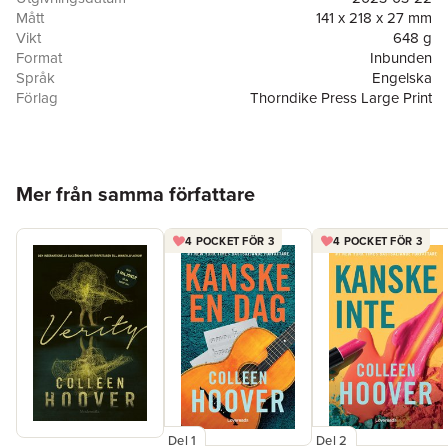
Mått
141 x 218 x 27 mm
Vikt
648 g
Format
Inbunden
Språk
Engelska
Förlag
Thorndike Press Large Print
ISBN
9798885788144
Hoppa över listan
Mer från samma författare
4 POCKET FÖR 3
4 POCKET FÖR 3
Del 1
Del 2