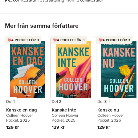
Skönlitteratur i översättning
inom
Skönlitteratur
och hyllas av sina läsare världen över. Detta är den andra boken
av Colleen Hoover på Modernista, efter förra årets
Minnen av
honom
.
Hoppa över listan
»Hoovers senaste roman har alla förutsättningar att nå samma
Mer från samma författare
framgångar inom BookTok som tidigare succéer.« Anna
Thurfjell, BTJ
4 POCKET FÖR 3
4 POCKET FÖR 3
4 POCKET FÖR 3
»Trovärdig, hjärtslitande och uppslukande!« Read with Amila
»Gripande & uppslukande.« People Magazine
Del 1
Del 2
Del 3
Kanske en dag
Kanske inte
Kanske nu
Colleen Hoover
Colleen Hoover
Colleen Hoover
Pocket
, 2025
Pocket
, 2025
Pocket
, 2026
129 kr
129 kr
129 kr