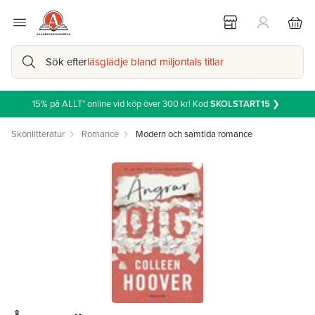
Sök efter
läsglädje bland miljontals titlar
15% på ALLT* online vid köp över 300 kr! Kod
SKOLSTART15
❯
Skönlitteratur
Romance
Modern och samtida romance