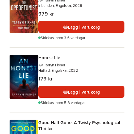
Av
Tarryn Fisher
Inbunden, Engelska, 2026
979 kr
Lägg i varukorg
Skickas
inom 3-6 vardagar
Honest Lie
Av
Tarryn Fisher
Häftad, Engelska, 2022
179 kr
Lägg i varukorg
Skickas
inom 5-8 vardagar
Good Half Gone: A Twisty Psychological
Thriller