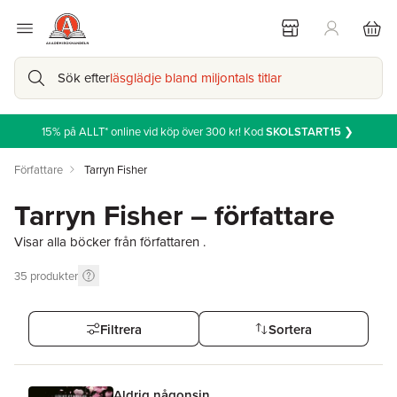
Sök efter
läsglädje bland miljontals titlar
15% på ALLT* online vid köp över 300 kr! Kod
SKOLSTART15
❯
Författare
Tarryn Fisher
Tarryn Fisher – författare
Visar alla böcker från författaren .
35
produkter
Filtrera
Sortera
Aldrig någonsin