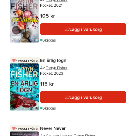
Pocket, 2021
105 kr
Lägg i varukorg
Skickas
En ärlig lögn
4 POCKET FÖR 3
Av
Tarryn Fisher
Pocket, 2023
115 kr
Lägg i varukorg
Skickas
Never Never
4 POCKET FÖR 3
Av
Colleen Hoover
,
Tarryn Fisher