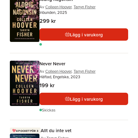
Av
Colleen Hoover
,
Tarryn Fisher
Inbunden, 2025
299 kr
Lägg i varukorg
Never Never
Av
Colleen Hoover
,
Tarryn Fisher
Häftad, Engelska, 2023
199 kr
Lägg i varukorg
Skickas
Allt du inte vet
4 POCKET FÖR 3