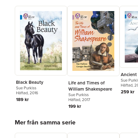
Ancient
Sue Purki
Black Beauty
Life and Times of
Häftad
, 2
Sue Purkiss
William Shakespeare
259 kr
Häftad
, 2016
Sue Purkiss
189 kr
Häftad
, 2017
199 kr
Hoppa över listan
Mer från samma serie