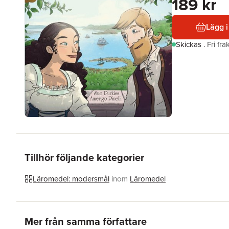
189 kr
Lägg i
Skickas
.
Fri fr
Tillhör följande kategorier
Läromedel: modersmål
inom
Läromedel
Hoppa över listan
Mer från samma författare