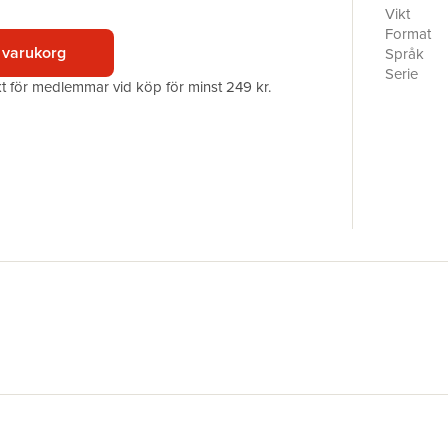
Vikt
Format
 varukorg
Språk
Serie
akt för medlemmar vid köp för minst 249 kr.
Antal sid
Förlag
ISBN
Miljömärk