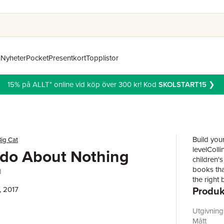
n
Nyheter
Pocket
Presentkort
Topplistor
15% på ALLT* online vid köp över 300 kr! Kod
SKOLSTART15
❯
Build you
Big Cat
levelColli
do About Nothing
children's
books tha
d
the right 
Produk
, 2017
included 
complex, 
understan
Utgivnin
storyCurri
Mått