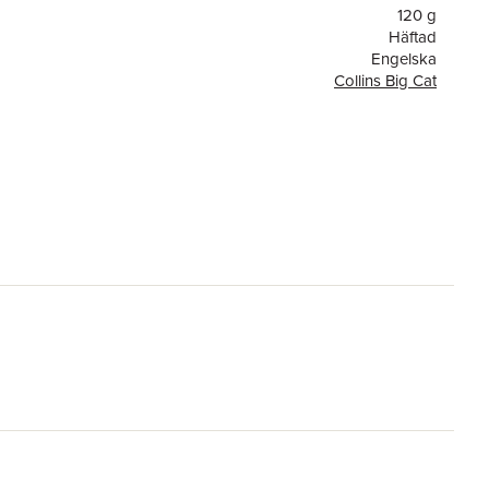
120 g
Häftad
Engelska
Collins Big Cat
or
56
HarperCollins Publishers
9780008179496
ning
Produced using independently certified paper to ensure
responsible forestry management. (Certification is by
FSC, PEFC or SFI.)