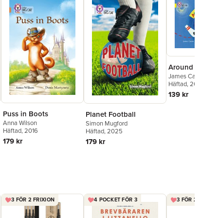
Around the Wo
James Carter
,
Cli
Häftad
, 2007
139 kr
Puss in Boots
Planet Football
Anna Wilson
Simon Mugford
Häftad
, 2016
Häftad
, 2025
179 kr
179 kr
3 FÖR 2 FRIXION
4 POCKET FÖR 3
3 FÖR 2 FRIXIO