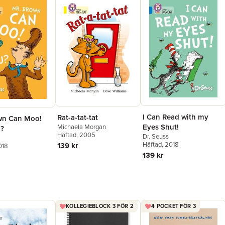
I Can Read with my
Rat-a-tat-tat
wn Can Moo!
Eyes Shut!
Michaela Morgan
?
Häftad
, 2005
Dr. Seuss
Häftad
, 2018
139 kr
018
139 kr
KOLLEGIEBLOCK 3 FÖR 2
4 POCKET FÖR 3