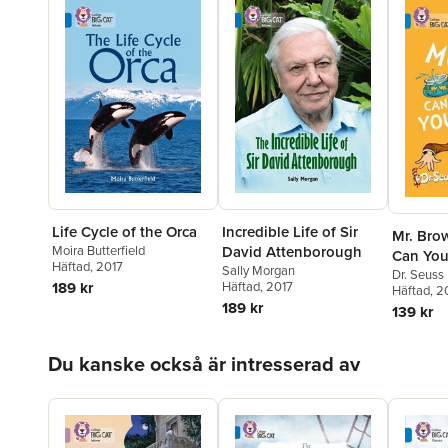
Life Cycle of the Orca
Incredible Life of Sir
Mr. Bro
Moira Butterfield
David Attenborough
Can You
Häftad
, 2017
Sally Morgan
Dr. Seuss
189 kr
Häftad
, 2017
Häftad
, 2
189 kr
139 kr
Hoppa över listan
Du kanske också är intresserad av