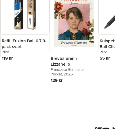
Refill Frixion Ball 0.7 3-
Kulspetspenna 
pack svart
Ball Clicker 0.7
Pilot
raderbar
Pilot
119 kr
55 kr
Brevbäraren i
Lizzanello
Francesca Giannone
Pocket
, 2026
129 kr