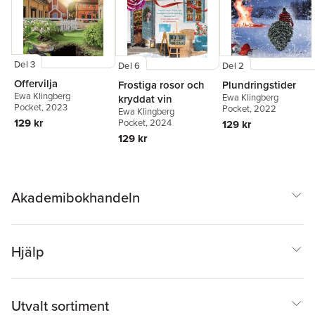
Del 3
Del 6
Del 2
Offervilja
Frostiga rosor och
Plundringstider
Ewa Klingberg
Ewa Klingberg
kryddat vin
Pocket
, 2023
Pocket
, 2022
Ewa Klingberg
129 kr
Pocket
, 2024
129 kr
129 kr
Akademibokhandeln
Hjälp
Utvalt sortiment