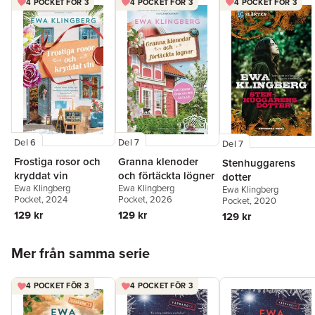
4 POCKET FÖR 3
4 POCKET FÖR 3
4 POCKET FÖR 3
Del 6
Del 7
Del 7
Frostiga rosor och
Granna klenoder
Stenhuggarens
kryddat vin
och förtäckta lögner
dotter
Ewa Klingberg
Ewa Klingberg
Ewa Klingberg
Pocket
, 2024
Pocket
, 2026
Pocket
, 2020
129 kr
129 kr
129 kr
Hoppa över listan
Mer från samma serie
4 POCKET FÖR 3
4 POCKET FÖR 3