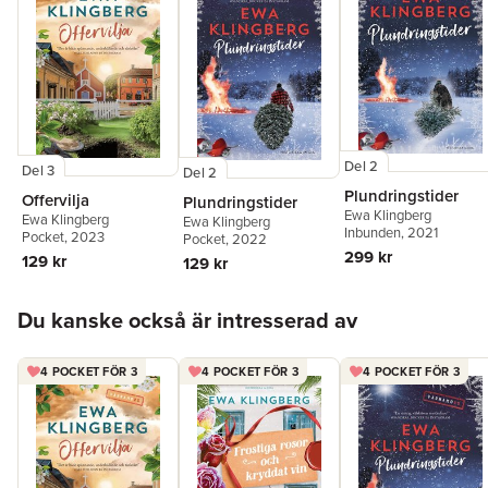
Del 2
Del 3
Del 2
Plundringstider
Offervilja
Plundringstider
Ewa Klingberg
Ewa Klingberg
Ewa Klingberg
Inbunden
, 2021
Pocket
, 2023
Pocket
, 2022
299 kr
129 kr
129 kr
Hoppa över listan
Du kanske också är intresserad av
4 POCKET FÖR 3
4 POCKET FÖR 3
4 POCKET FÖR 3