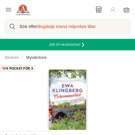
Sök efter
läsglädje bland miljontals titlar
Allt till skolstarten! ❯
Deckare
Mysdeckare
4 POCKET FÖR 3