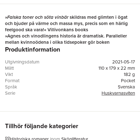
»
Falska toner och söta vinbär
skildras med glimten i ögat
och bjuder på värme och massa mys, precis som en härlig
feelgood ska vara!« Villivonkans books
»Agnes och vinodlingens historia är dramatisk. Paralleller
mellan kvinnoödena i olika tidsepoker gör boken
Produktinformation
underhållande.
Falska toner och söta vinbär
är välskriven
och lättläst.« BTJ
»Gripande, mysig och välskriven! Plockar man upp en av
Utgivningsdatum
2021-05-17
Ewa Klingbergs böcker kan man vara trygg i att det kommer
Mått
110 x 179 x 22 mm
bli en härlig läsupplevelse! Betyg: 5/5« Bokmysan
Vikt
182 g
Sommaren står i full blom då Therese anländer till den anrika
Format
Pocket
gården Brunstorp i Småland. Här ska hon bo några månader
Språk
Svenska
för att skriva klart sitt bokmanus om svensk historia. Men än så
Serie
Huskvarnasviten
länge är dokumentet i datorn pinsamt tomt.
Antal sidor
344
150 år tidigare bodde Agnes på samma plats. I hopp om att
Förlag
Historiska Media
förbättra faderns vintillverkning söker hon sig till det närbelägna
ISBN
9789177896296
Gustavshill som är känt för sina goda viner och rika
Miljömärkning
FSC
vinbärsskördar. Jakten på det perfekta receptet blir snart början
Tillhör följande kategorier
på ett helt nytt liv.
Den femte fristående delen i charmiga
Huskvarnasviten
handlar
Historiska romaner
inom
Skönlitteratur