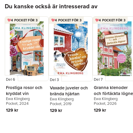
Hoppa över listan
Du kanske också är intresserad av
4 POCKET FÖR 3
4 POCKET FÖR 3
4 POCKET FÖR 3
Del 6
Del 7
Del 3
Frostiga rosor och
Granna klenoder
Vaxade juveler och
kryddat vin
och förtäckta lögne
brända hjärtan
Ewa Klingberg
Ewa Klingberg
Ewa Klingberg
Pocket
, 2024
Pocket
, 2026
Pocket
, 2019
129 kr
129 kr
129 kr