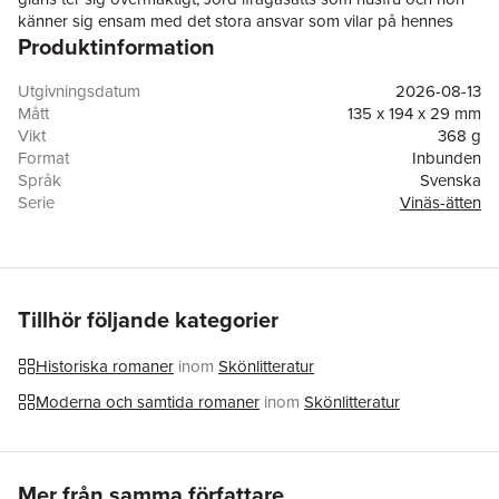
känner sig ensam med det stora ansvar som vilar på hennes
Produktinformation
axlar. Samtidigt växer ett hot långt bortifrån Smålands skogar
när den mäktiga bankirfamiljen Medici har skäl att intressera sig
för Vinäs.
Utgivningsdatum
2026-08-13
Mått
135 x 194 x 29 mm
Där tistlar gror
är en historisk roman om en kvinna som vägrar
Vikt
368 g
att ge upp, i en tid då maktstrukturer faller samman och nya
Format
Inbunden
skapas. Boken är andra delen i Ewa Klingbergs händelserika
Språk
Svenska
berättelse om Vinäsätten.
Serie
Vinäs-ätten
Antal sidor
388
Förlag
Historiska Media
ISBN
9789180508391
Miljömärkning
FSC
Tillhör följande kategorier
Historiska romaner
inom
Skönlitteratur
Moderna och samtida romaner
inom
Skönlitteratur
Hoppa över listan
Mer från samma författare