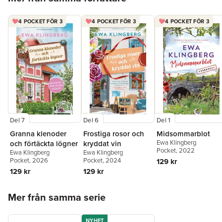
4 POCKET FÖR 3
4 POCKET FÖR 3
4 POCKET FÖR 3
Del 7
Del 6
Del 1
Granna klenoder
Frostiga rosor och
Midsommarblot
Ewa Klingberg
och förtäckta lögner
kryddat vin
Pocket
, 2022
Ewa Klingberg
Ewa Klingberg
Pocket
, 2026
Pocket
, 2024
129 kr
129 kr
129 kr
Hoppa över listan
Mer från samma serie
NYHET