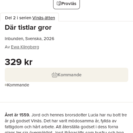
Provläs
Del 2 i serien
Vinäs-ätten
Där tistlar gror
Inbunden, Svenska, 2026
Av
Ewa Klingberg
329 kr
Kommande
Kommande
Året är 1559.
Jord och hennes brorsdotter Lucia har nu bott tre
år på godset Vinäs. Det har varit mödosamma år, fyllda av
fattigdom och hårt arbete. Att återställa godset i dess forna
glans ter sig övermäktigt, Jord ifrågasätts som husfru och hon