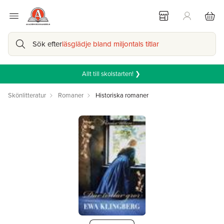
Sök efter
läsglädje bland miljontals titlar
Allt till skolstarten! ❯
Skönlitteratur
Romaner
Historiska romaner