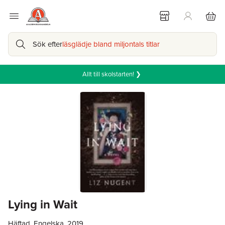
Sök efter
läsglädje bland miljontals titlar
Allt till skolstarten! ❯
Lying in Wait
Häftad, Engelska, 2019