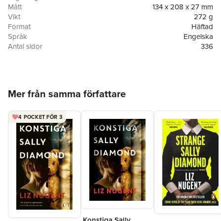
Mått
134 x 208 x 27 mm
Vikt
272 g
Format
Häftad
Språk
Engelska
Antal sidor
336
Förlag
Gallery/Scout Press
ISBN
9781501178474
Hoppa över listan
Mer från samma författare
4 POCKET FÖR 3
Konstiga Sally