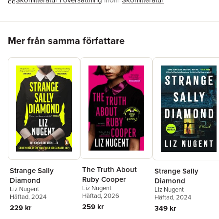
Skönlitteratur i översättning
inom
Skönlitteratur
ifrån sig'. Den går verkligen inte att lägga ifrån sig!"
Jenny Lindh, TV4 Nyhetsmorgon
Hoppa över listan
Mer från samma författare
The Truth About
Strange Sally
Strange Sally
Ruby Cooper
Diamond
Diamond
Liz Nugent
Liz Nugent
Liz Nugent
Häftad
, 2026
Häftad
, 2024
Häftad
, 2024
259 kr
229 kr
349 kr