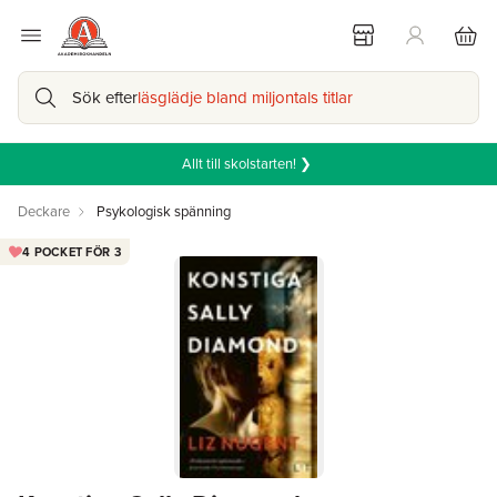
Sök efter
läsglädje bland miljontals titlar
Allt till skolstarten! ❯
Deckare
Psykologisk spänning
4 POCKET FÖR 3