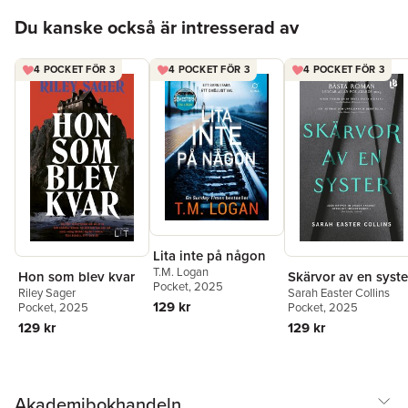
Hoppa över listan
Du kanske också är intresserad av
4 POCKET FÖR 3
4 POCKET FÖR 3
4 POCKET FÖR 3
Lita inte på någon
T.M. Logan
Hon som blev kvar
Skärvor av en syste
Pocket
, 2025
Riley Sager
Sarah Easter Collins
129 kr
Pocket
, 2025
Pocket
, 2025
129 kr
129 kr
Akademibokhandeln