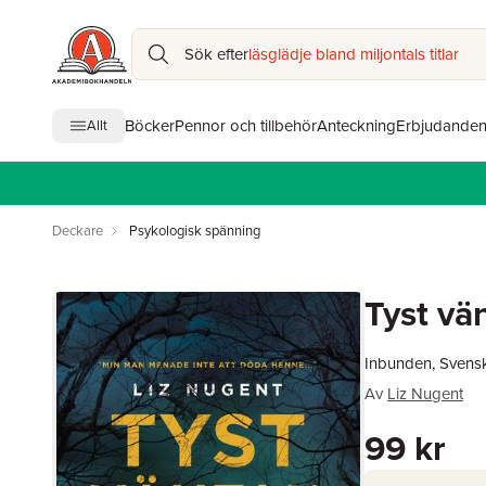
Sök efter
läsglädje bland miljontals titlar
Böcker
Pennor och tillbehör
Anteckning
Erbjudande
Allt
Deckare
Psykologisk spänning
Tyst vä
Inbunden, Svens
Av
Liz Nugent
99 kr