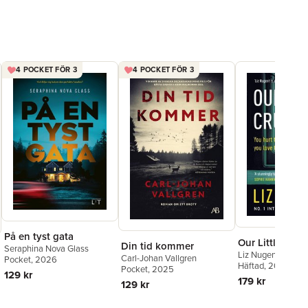
4 POCKET FÖR 3
4 POCKET FÖR 3
På en tyst gata
Our Little Cruel
Din tid kommer
Seraphina Nova Glass
Liz Nugent
Carl-Johan Vallgren
Pocket
, 2026
Häftad
, 2021
Pocket
, 2025
129 kr
179 kr
129 kr