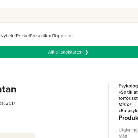
n
Nyheter
Pocket
Presentkort
Topplistor
Allt till skolstarten! ❯
ntan
Psykologi
»Se till 
förförisk
ka, 2017
Mirror
»En psyko
Produk
efter sist
Lydia Fit
Utgivnin
framgångs
Mått