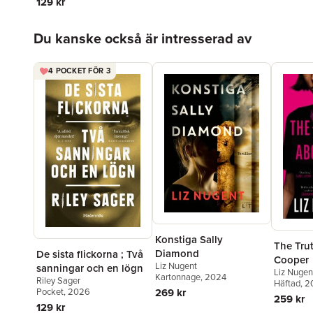
129 kr
Hoppa över listan
Du kanske också är intresserad av
4 POCKET FÖR 3
Konstiga Sally
The Tru
Diamond
De sista flickorna ; Två
Cooper
Liz Nugent
sanningar och en lögn
Liz Nugen
Kartonnage
, 2024
Riley Sager
Häftad
, 
269 kr
Pocket
, 2026
259 kr
129 kr