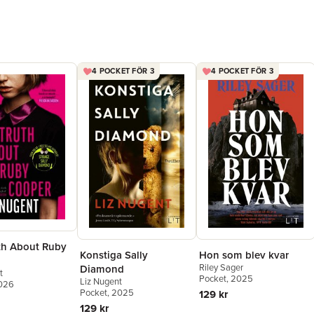
4 POCKET FÖR 3
4 POCKET FÖR 3
th About Ruby
Konstiga Sally
Hon som blev kvar
Riley Sager
Diamond
t
Pocket
, 2025
Liz Nugent
2026
Pocket
, 2025
129 kr
129 kr