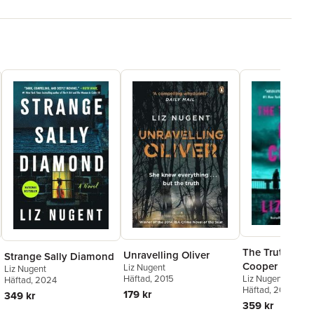
ikata berättelsen och intensiva spänningen kommer inte att
 ur sitt grepp.« |
Sunday Times
The Truth abo
Unravelling Oliver
Strange Sally Diamond
Cooper
Liz Nugent
Liz Nugent
Liz Nugent
Häftad
, 2015
Häftad
, 2024
Häftad
, 2027
179 kr
349 kr
359 kr