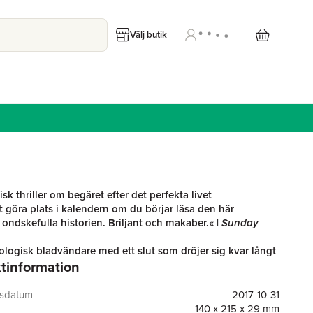
Välj butik
sk thriller om begäret efter det perfekta livet
att göra plats i kalendern om du börjar läsa den här
t ondskefulla historien. Briljant och makaber.« |
Sunday
logisk bladvändare med ett slut som dröjer sig kvar långt
tinformation
a sidan.« |
Irish Times
zsimons bor i det perfekta huset med sin make, den
gsdatum
2017-10-31
rike advokaten Andrew, och deras son Laurence. Det är
140 x 215 x 29 mm