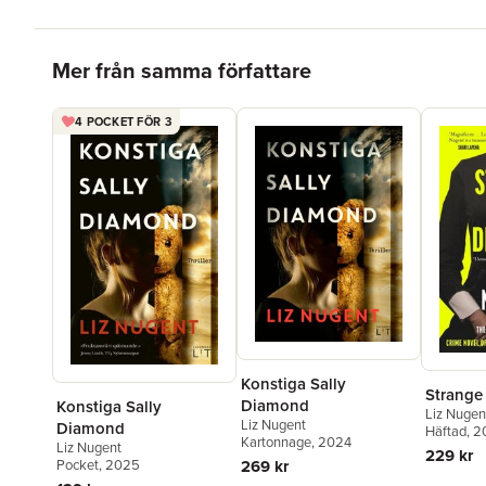
Hoppa över listan
Mer från samma författare
4 POCKET FÖR 3
Konstiga Sally
Strange
Diamond
Konstiga Sally
Liz Nugen
Liz Nugent
Diamond
Häftad
, 
Kartonnage
, 2024
Liz Nugent
229 kr
269 kr
Pocket
, 2025