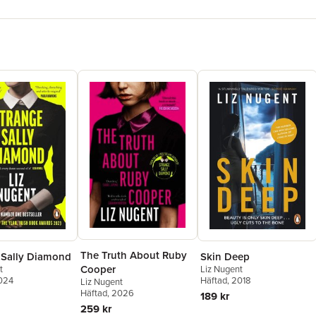
»Den intr
släppa dig
The Truth About Ruby
Skin Deep
 Sally Diamond
Cooper
Liz Nugent
t
Häftad
, 2018
2024
Liz Nugent
Häftad
, 2026
189 kr
259 kr