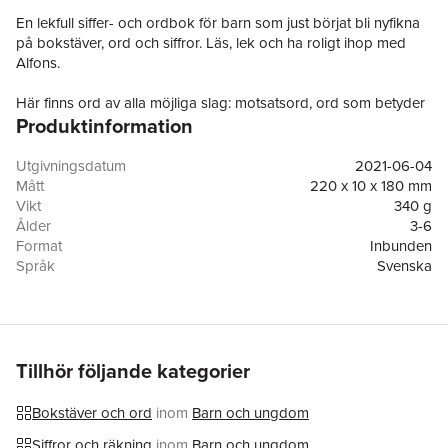
En lekfull siffer- och ordbok för barn som just börjat bli nyfikna
på bokstäver, ord och siffror. Läs, lek och ha roligt ihop med
Alfons.
Här finns ord av alla möjliga slag: motsatsord, ord som betyder
Produktinformation
samma sak eller börjar på samma bokstav, substantiv och verb.
Känn igen bokstäver, leta efter ord och väck barnens lust att
tänka vidare. Att leka med språket, orden och bokstäverna är
Utgivningsdatum
2021-06-04
jättebra träning för knoppen, säger Alfons pappa. Och kanske
Mått
220 x 10 x 180 mm
lär man sig läsa på kuppen, i alla fall nästan.
Vikt
340 g
Ålder
3-6
Siffror finns överallt! När Alfons och pappa ska fixa 6-årskalas
Format
Inbunden
bollar de med massor av siffror - bestämmer datum, slår
Språk
Svenska
telefonnummer, betalar i affären och räknar dagarna till kalaset.
Läsålder
3-6
Siffror är kul, tycker Alfons.
Serie
Alfons Åberg
Antal sidor
64
Efterfrågad nyupplaga av böckerna
Alfons bollar med siffor
och
Upplaga
1
Alfons leker med ord
, samlingen är baserad på Gunilla
Förlag
Rabén & Sjögren
Tillhör följande kategorier
Bergströms bokfigur Alfons Åberg.
Illustratör
Gunilla Bergström
Medarbetare
Karin Johansson
Bokstäver och ord
inom
Barn och ungdom
ISBN
9789129725476
Siffror och räkning
inom
Barn och ungdom
Miljömärkning
FSC