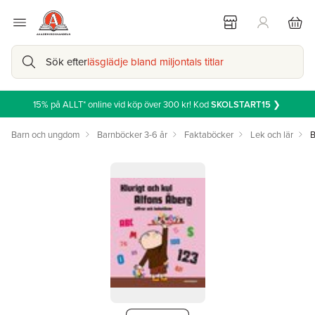
Sök efter
läsglädje bland miljontals titlar
15% på ALLT* online vid köp över 300 kr! Kod
SKOLSTART15
❯
Barn och ungdom
Barnböcker 3-6 år
Faktaböcker
Lek och lär
B