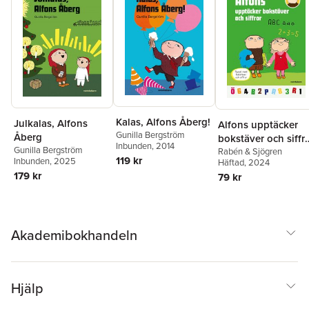
Kalas, Alfons Åberg!
Julkalas, Alfons
Alfons upptäcker
Gunilla Bergström
Åberg
bokstäver och siffr
Inbunden
, 2014
Gunilla Bergström
: pysselbok
Rabén & Sjögren
119 kr
Inbunden
, 2025
Häftad
, 2024
179 kr
79 kr
Akademibokhandeln
Hjälp