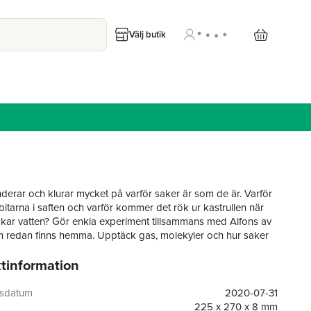
Välj butik
nderar och klurar mycket på varför saker är som de är. Varför
bitarna i saften och varför kommer det rök ur kastrullen när
ar vatten? Gör enkla experiment tillsammans med Alfons av
 redan finns hemma. Upptäck gas, molekyler och hur saker
tinformation
med fokus på experiment och undersökande hemma i köket.
gsdatum
2020-07-31
225 x 270 x 8 mm