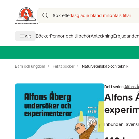
Sök efter
läsglädje bland miljontals titlar
Böcker
Pennor och tillbehör
Anteckning
Erbjudande
Allt
Barn och ungdom
Faktaböcker
Naturvetenskap och teknik
Del i serien
Alfons 
Alfons 
experim
Inbunden, Svens