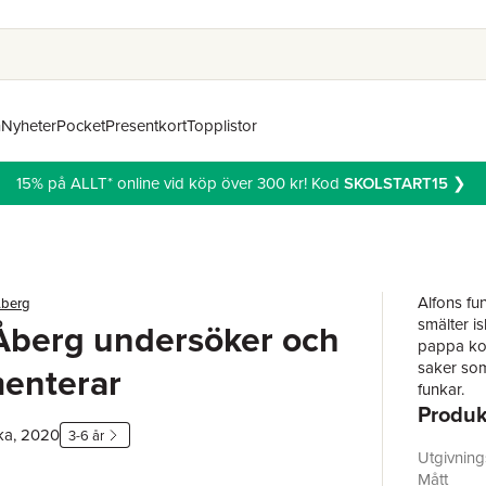
n
Nyheter
Pocket
Presentkort
Topplistor
15% på ALLT* online vid köp över 300 kr! Kod
SKOLSTART15
❯
Alfons fu
Åberg
smälter is
Åberg undersöker och
pappa kok
saker som
enterar
funkar.
Produk
Temabok 
ka, 2020
3-6 år
Utgivnin
Mått