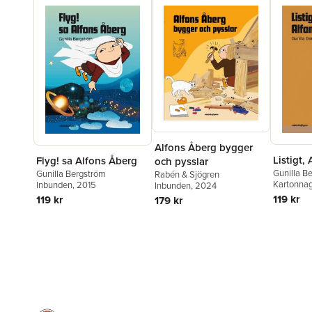
Alfons Åberg bygger
Listigt,
Flyg! sa Alfons Åberg
och pysslar
Gunilla B
Gunilla Bergström
Rabén & Sjögren
Kartonna
Inbunden
, 2015
Inbunden
, 2024
119 kr
119 kr
179 kr