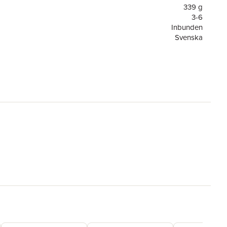
339 g
3-6
Inbunden
Svenska
3-6
Alfons Åberg
or
32
1
Rabén & Sjögren
9789129726008
ning
FSC