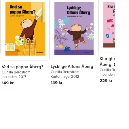
Klurigt och kul
Åberg. Siffror 
Lycklige Alfons Åberg
Vad sa pappa Åberg?
bokstäver
Gunilla Bergström
Gunilla Bergström
Gunilla Bergström
Inbunden
, 2021
Kartonnage
, 2012
Inbunden
, 2017
229 kr
149 kr
149 kr