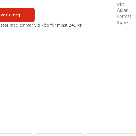
Vikt
Ålder
 varukorg
Format
Språk
akt för medlemmar vid köp för minst 249 kr.
Läsålder
Serie
Antal sid
Upplaga
Förlag
ISBN
Miljömärk