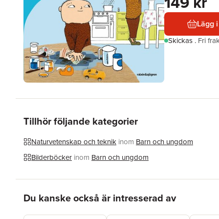
149 kr
Lägg i
Skickas
.
Fri fr
Tillhör följande kategorier
Naturvetenskap och teknik
inom
Barn och ungdom
Bilderböcker
inom
Barn och ungdom
Hoppa över listan
Du kanske också är intresserad av