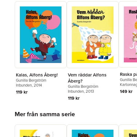
Raska p
Kalas, Alfons Åberg!
Vem räddar Alfons
Gunilla B
Gunilla Bergström
Åberg?
Kartonna
Inbunden
, 2014
Gunilla Bergström
149 kr
Inbunden
, 2013
119 kr
119 kr
Hoppa över listan
Mer från samma serie