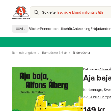
Sök efter
läsglädje bland miljontals titlar
Böcker
Pennor och tillbehör
Anteckning
Erbjudande
Allt
Barn och ungdom
Barnböcker 3-6 år
Bilderböcker
Del i serien
Alfons 
Aja baj
Kartonnage, Sve
Av
Gunilla Bergs
149 kr