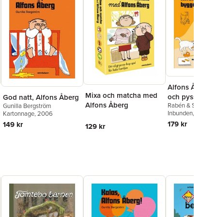
Alfons Åberg 
Mixa och matcha med
och pysslar
God natt, Alfons Åberg
Alfons Åberg
Rabén & Sjögren
Gunilla Bergström
Inbunden
, 2024
Kartonnage
, 2006
179 kr
149 kr
129 kr