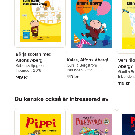
Börja skolan med
Kalas, Alfons Åberg!
Alfons Åberg
Vem räd
Gunilla Bergström
Rabén & Sjögren
Åberg?
Inbunden
, 2014
Inbunden
, 2019
Gunilla B
Inbunden
119 kr
149 kr
119 kr
Hoppa över listan
Du kanske också är intresserad av