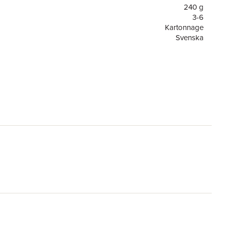
240 g
3-6
Kartonnage
Svenska
3-6
Alfons Åberg
or
32
4
Rabén & Sjögren
9789129665505
ning
FSC