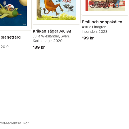
Emil och soppskålen
Astrid Lindgren
Kråkan säger AKTA!
Inbunden
, 2023
Jujja Wieslander
,
Sven
 planetfärd
199 kr
Nordqvist
Kartonnage
, 2020
139 kr
, 2010
kor
Medlemsvillkor