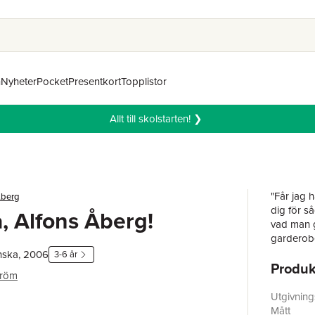
n
Nyheter
Pocket
Presentkort
Topplistor
Allt till skolstarten! ❯
"Får jag 
Åberg
dig för så
a, Alfons Åberg!
vad man g
garderob
nska, 2006
3-6 år
Produk
Boken ut
tröm
Utgivnin
Mått