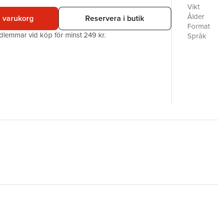
Vikt
Ålder
i varukorg
Reservera i butik
Format
edlemmar vid köp för minst 249 kr.
Språk
Läsålder
Serie
Antal sid
Upplaga
Förlag
ISBN
Miljömärk