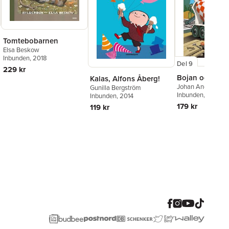
Tomtebobarnen
Elsa Beskow
Inbunden
, 2018
Del 9
229 kr
Bojan och bet
Kalas, Alfons Åberg!
Johan Anderblad
,
Gunilla Bergström
Widlund
Inbunden
, 2023
Inbunden
, 2014
179 kr
119 kr