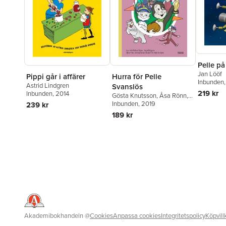
Pelle på
Jan Lööf
Pippi går i affärer
Hurra för Pelle
Inbunden
Astrid Lindgren
Svanslös
219 kr
Inbunden
, 2014
Gösta Knutsson
,
Åsa Rönn
,
Michael Rönn
Inbunden
, 2019
239 kr
189 kr
Akademibokhandeln
@
Cookies
Anpassa cookies
Integritetspolicy
Köpvill