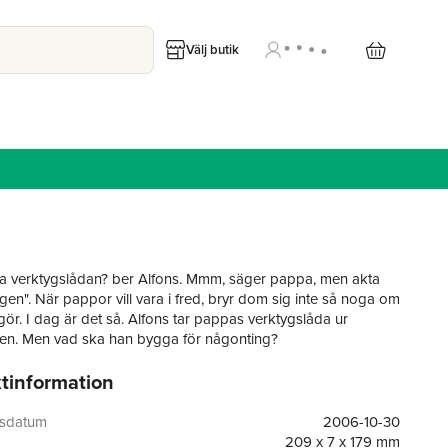
Välj butik
ha verktygslådan? ber Alfons. Mmm, säger pappa, men akta
gen". När pappor vill vara i fred, bryr dom sig inte så noga om
ör. I dag är det så. Alfons tar pappas verktygslåda ur
en. Men vad ska han bygga för någonting?
tinformation
kom första gången 1973.
gsdatum
2006-10-30
209 x 7 x 179 mm