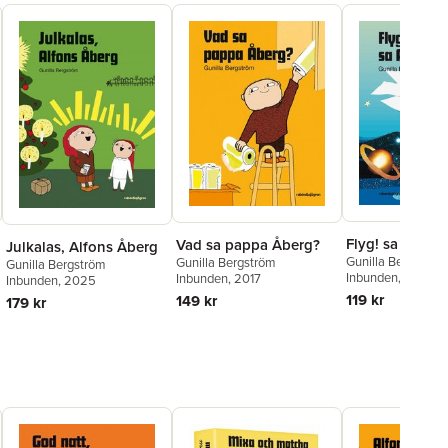
Flyg! sa Alfon
Vad sa pappa Åberg?
Julkalas, Alfons Åberg
Gunilla Bergström
Gunilla Bergström
Gunilla Bergström
Inbunden
, 2015
Inbunden
, 2017
Inbunden
, 2025
119 kr
149 kr
179 kr