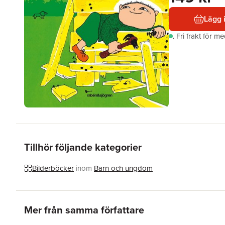
Lägg 
.
Fri frakt för m
Tillhör följande kategorier
Bilderböcker
inom
Barn och ungdom
Hoppa över listan
Mer från samma författare