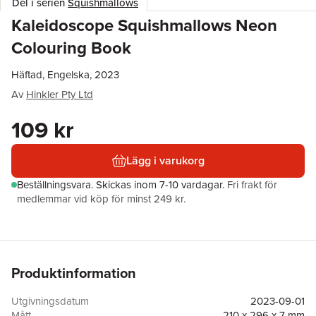
Del i serien
Squishmallows
Kaleidoscope Squishmallows Neon
Colouring Book
Häftad, Engelska, 2023
Av
Hinkler Pty Ltd
109 kr
Lägg i varukorg
Beställningsvara.
Skickas
inom 7-10 vardagar
.
Fri frakt för
medlemmar vid köp för minst 249 kr.
Produktinformation
Utgivningsdatum
2023-09-01
Mått
210 x 296 x 7 mm