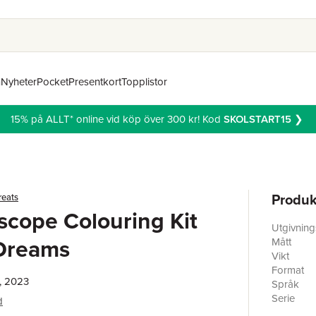
n
Nyheter
Pocket
Presentkort
Topplistor
15% på ALLT* online vid köp över 300 kr! Kod
SKOLSTART15
❯
Produk
reats
scope Colouring Kit
Utgivnin
Dreams
Mått
Vikt
Format
, 2023
Språk
Serie
d
Antal sid