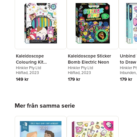
Kaleidoscope
Kaleidoscope Sticker
Unbind 
Colouring Kit
Bomb Electric Neon
to Draw
Squishmallows
Hinkler Pty Ltd
Hinkler Pty Ltd
Hinkler Pt
Häftad
, 2023
Häftad
, 2023
Inbunden
149 kr
179 kr
179 kr
Hoppa över listan
Mer från samma serie