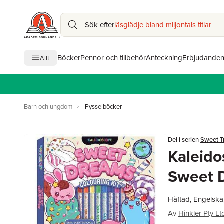
Sök efter
läsglädje bland miljontals titlar
Böcker
Pennor och tillbehör
Anteckning
Erbjudande
Allt
Barn och ungdom
Pysselböcker
Del i serien
Sweet T
Kaleido
Sweet 
Häftad, Engelska
Av
Hinkler Pty Lt