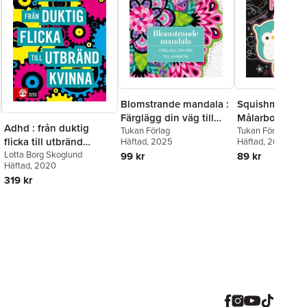
Blomstrande mandala :
Squishmallows
Färglägg din väg till
Målarbok neo
Adhd : från duktig
harmoni
Tukan Förlag
Tukan Förlag
flicka till utbränd
Häftad
, 2025
Häftad
, 2024
kvinna
Lotta Borg Skoglund
99 kr
89 kr
Häftad
, 2020
319 kr