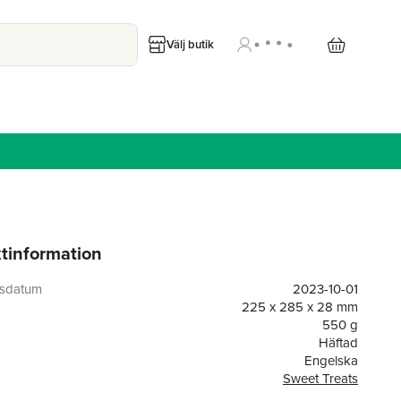
Välj butik
tinformation
gsdatum
2023-10-01
225 x 285 x 28 mm
550 g
Häftad
Engelska
Sweet Treats
or
64