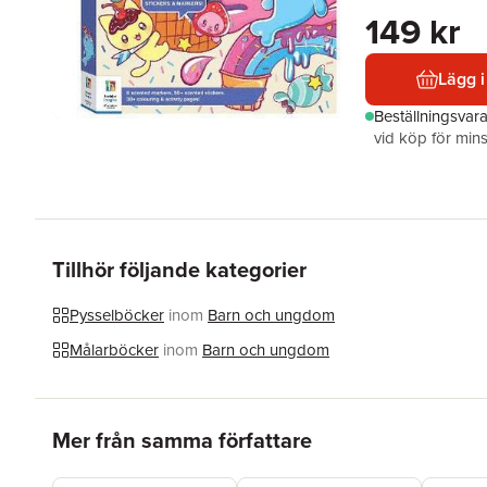
149 kr
Lägg i
Beställningsvar
vid köp för mins
Tillhör följande kategorier
Pysselböcker
inom
Barn och ungdom
Målarböcker
inom
Barn och ungdom
Hoppa över listan
Mer från samma författare