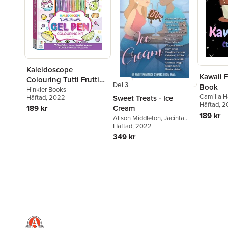
Kaleidoscope
Kawaii 
Colouring Tutti Frutti
Del 3
Book
Gel Pen Colouring Kit
Hinkler Books
Camilla 
Sweet Treats - Ice
Häftad
, 2022
Häftad
, 2
Cream
189 kr
189 kr
Alison Middleton
,
Jacinta
Peachey
Häftad
, 2022
,
Sue-Ellen Pashley
349 kr