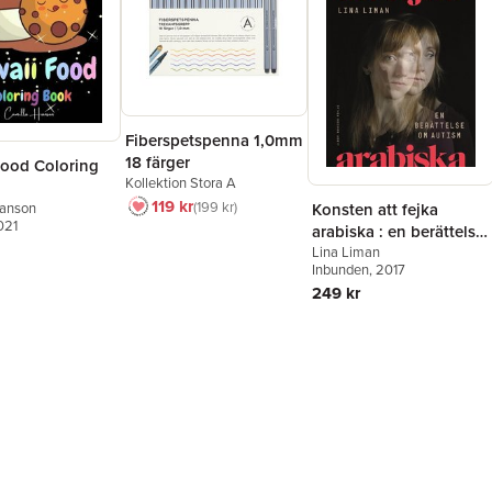
Fiberspetspenna 1,0mm
18 färger
Food Coloring
Kollektion Stora A
119 kr
199 kr
Hanson
Konsten att fejka
021
arabiska : en berättelse
om autism
Lina Liman
Inbunden
, 2017
249 kr