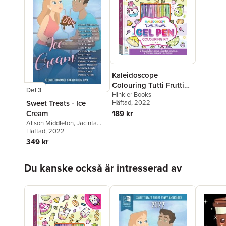
Kaleidoscope
Colouring Tutti Frutti
Del 3
Gel Pen Colouring Kit
Hinkler Books
Sweet Treats - Ice
Häftad
, 2022
Cream
189 kr
Alison Middleton
,
Jacinta
Peachey
Häftad
, 2022
,
Sue-Ellen Pashley
349 kr
Hoppa över listan
Du kanske också är intresserad av