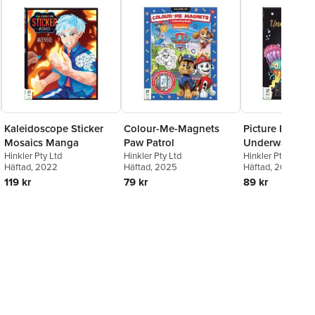
Kaleidoscope Sticker
Colour-Me-Magnets
Picture Etch
Mosaics Manga
Paw Patrol
Underwater Wo
Hinkler Pty Ltd
Hinkler Pty Ltd
Hinkler Pty Ltd
Häftad
, 2022
Häftad
, 2025
Häftad
, 2023
119 kr
79 kr
89 kr