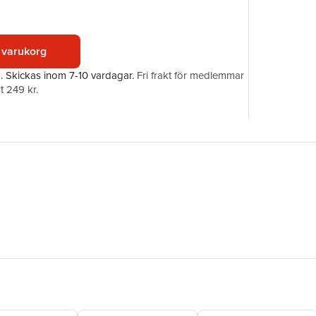
Förlag
ISBN
 varukorg
a.
Skickas
inom 7-10 vardagar
.
Fri frakt för medlemmar
t 249 kr.