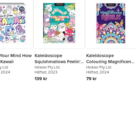
Your Mind How
Kaleidoscope
Kaleidoscope
 Kawaii
Squishmallows Feelin'
Colouring Magnificent
y Ltd
Mallow Colouring Book
Hinkler Pty Ltd
Mandalas
Hinkler Pty Ltd
, 2024
Häftad
, 2023
Häftad
, 2024
139 kr
79 kr