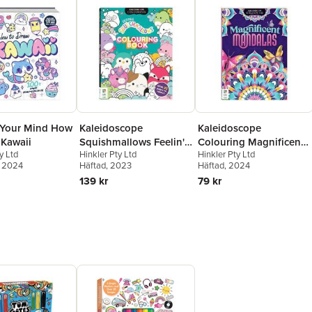
Your Mind How
Kaleidoscope
Kaleidoscope
 Kawaii
Squishmallows Feelin'
Colouring Magnificent
y Ltd
Hinkler Pty Ltd
Hinkler Pty Ltd
Mallow Colouring Book
Mandalas
, 2024
Häftad
, 2023
Häftad
, 2024
139 kr
79 kr