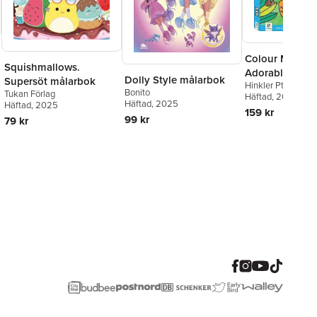
Colour Me Crea
Squishmallows.
Adorable Anim
Dolly Style målarbok
Supersöt målarbok
Hinkler Pty Ltd
Bonito
Tukan Förlag
Häftad
, 2020
Häftad
, 2025
Häftad
, 2025
159 kr
99 kr
79 kr