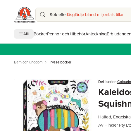
Sök efter
läsglädje bland miljontals titlar
Böcker
Pennor och tillbehör
Anteckning
Erbjudande
Allt
Barn och ungdom
Pysselböcker
Del i serien
Colourin
Kaleido
Squish
Häftad, Engelska
Av
Hinkler Pty Lt