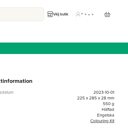
Välj butik
tinformation
gsdatum
2023-10-01
225 x 285 x 28 mm
550 g
Häftad
Engelska
Colouring Kit
or
64