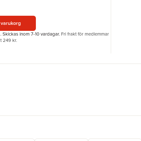
Förlag
ISBN
 varukorg
a.
Skickas
inom 7-10 vardagar
.
Fri frakt för medlemmar
t 249 kr.