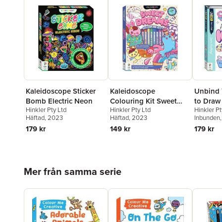
Kaleidoscope Sticker
Kaleidoscope
Unbind 
Bomb Electric Neon
Colouring Kit Sweet
to Draw
Hinkler Pty Ltd
Hinkler Pty Ltd
Hinkler Pt
Dreams
Häftad
, 2023
Häftad
, 2023
Inbunden
179 kr
149 kr
179 kr
Hoppa över listan
Mer från samma serie