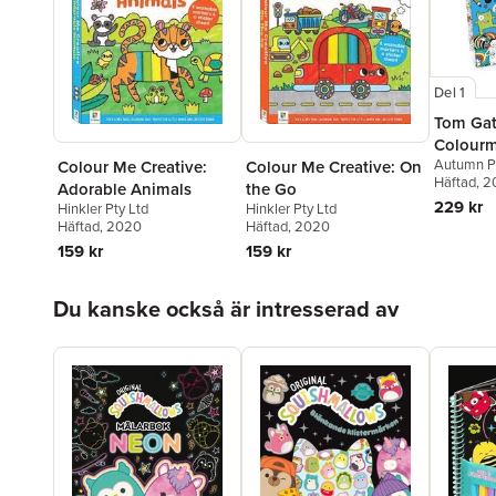
Del 1
Tom Gat
Colourm
Autumn P
Colour Me Creative:
Colour Me Creative: On
Häftad
, 
Adorable Animals
the Go
229 kr
Hinkler Pty Ltd
Hinkler Pty Ltd
Häftad
, 2020
Häftad
, 2020
159 kr
159 kr
Hoppa över listan
Du kanske också är intresserad av