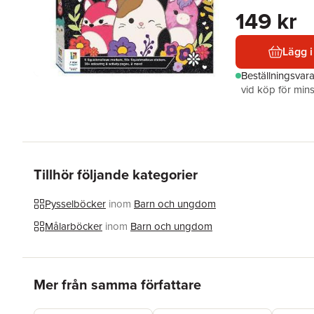
149 kr
Lägg i
Beställningsvar
vid köp för mins
Tillhör följande kategorier
Pysselböcker
inom
Barn och ungdom
Målarböcker
inom
Barn och ungdom
Hoppa över listan
Mer från samma författare