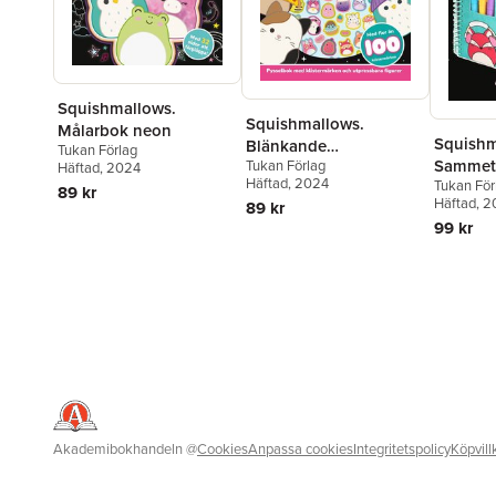
Squishmallows.
Squishmallows.
Målarbok neon
Squishm
Blänkande
Tukan Förlag
Sammet
Tukan Förlag
klistermärken
Häftad
, 2024
Häftad
, 2024
Tukan För
89 kr
Häftad
, 
89 kr
99 kr
Akademibokhandeln
@
Cookies
Anpassa cookies
Integritetspolicy
Köpvill