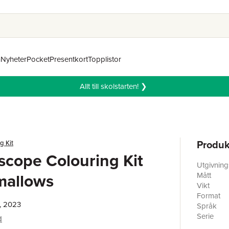
n
Nyheter
Pocket
Presentkort
Topplistor
Allt till skolstarten! ❯
Produk
g Kit
scope Colouring Kit
Utgivnin
mallows
Mått
Vikt
Format
, 2023
Språk
Serie
d
Antal sid