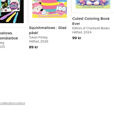
Cutest Coloring Book
Ever
Squishmallows : Glad
Editors of Chartwell Books
Häftad
, 2024
påsk!
allows.
Tukan Förlag
99 kr
smålarbok
Häftad
, 2026
lag
89 kr
2025
kor
Medlemsvillkor