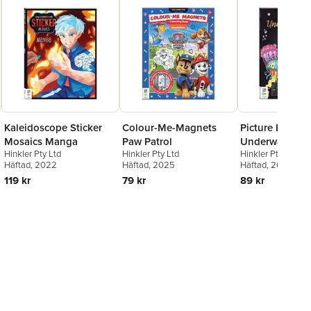
Kaleidoscope Sticker
Colour-Me-Magnets
Picture Etch
Mosaics Manga
Paw Patrol
Underwater Wo
Hinkler Pty Ltd
Hinkler Pty Ltd
Hinkler Pty Ltd
Häftad
, 2022
Häftad
, 2025
Häftad
, 2023
119 kr
79 kr
89 kr