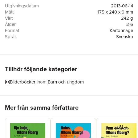
Utgivningsdatum
2013-06-14
Mått
175 x 240 x 9 mm
Vikt
242 g
Ålder
3-6
Format
Kartonnage
Språk
Svenska
Läsålder
3-6
Serie
Alfons Åberg
Antal sidor
32
Upplaga
2
Förlag
Rabén & Sjögren
Tillhör följande kategorier
Illustratör
Gunilla Bergström
ISBN
9789129665635
Bilderböcker
inom
Barn och ungdom
Miljömärkning
FSC
Hoppa över listan
Mer från samma författare