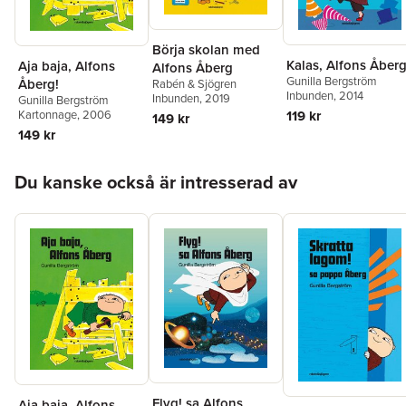
Börja skolan med
Kalas, Alfons Åberg
Aja baja, Alfons
Alfons Åberg
Gunilla Bergström
Åberg!
Rabén & Sjögren
Inbunden
, 2014
Inbunden
, 2019
Gunilla Bergström
119 kr
Kartonnage
, 2006
149 kr
149 kr
Hoppa över listan
Du kanske också är intresserad av
Flyg! sa Alfons
Aja baja, Alfons