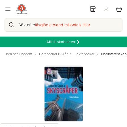
Sök efter
läsglädje bland miljontals titlar
Allt till skolstarten! ❯
Barn och ungdom
Barnböcker 6-9 år
Faktaböcker
Naturvetenskap 