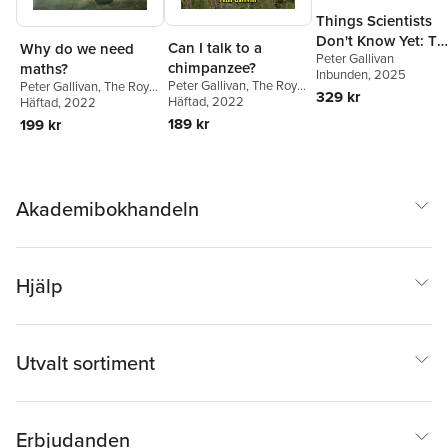
Things Scientists
Don't Know Yet: Th
Can I talk to a
Why do we need
Peter Gallivan
Unsolved Mysterie
chimpanzee?
maths?
Inbunden
, 2025
of Science
Peter Gallivan
,
The Royal
Peter Gallivan
,
The Royal
329 kr
Institution
Häftad
, 2022
Institution
Häftad
, 2022
189 kr
199 kr
Akademibokhandeln
Hjälp
Utvalt sortiment
Erbjudanden