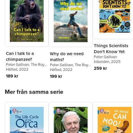
Things Scientists
Don't Know Yet
Can I talk to a
Why do we need
Peter Gallivan
chimpanzee?
maths?
Inbunden
, 2025
Peter Gallivan
,
The Royal
Peter Gallivan
,
The Royal
259 kr
Institution
Häftad
, 2022
Institution
Häftad
, 2022
189 kr
199 kr
Hoppa över listan
Mer från samma serie