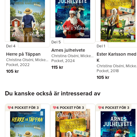
Del 5
Del 4
Del 1
Arnes julhelvete
Herre på Täppan
Ester Karlsson med
Christina Olséni
,
Micke
Christina Olséni
,
Micke
K
Hansen
Pocket
, 2024
Hansen
Pocket
, 2022
Christina Olséni
,
Micke
115 kr
105 kr
Hansen
Pocket
, 2018
105 kr
Hoppa över listan
Du kanske också är intresserad av
4 POCKET FÖR 3
4 POCKET FÖR 3
4 POCKET FÖR 3