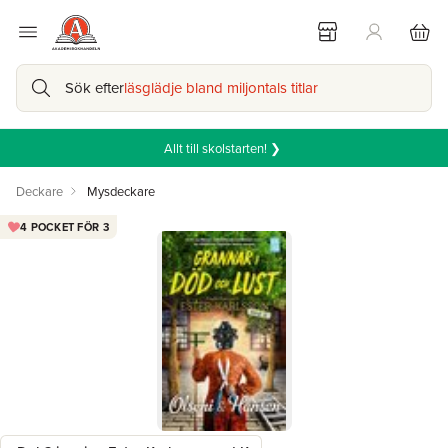
Sök efter
läsglädje bland miljontals titlar
Allt till skolstarten! ❯
Deckare
Mysdeckare
4 POCKET FÖR 3