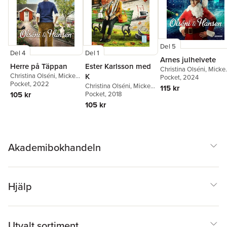
Del 5
Del 4
Del 1
Arnes julhelvete
Herre på Täppan
Ester Karlsson med
Christina Olséni
,
Micke
Christina Olséni
,
Micke
K
Hansen
Pocket
, 2024
Hansen
Pocket
, 2022
Christina Olséni
,
Micke
115 kr
105 kr
Hansen
Pocket
, 2018
105 kr
Akademibokhandeln
Hjälp
Utvalt sortiment