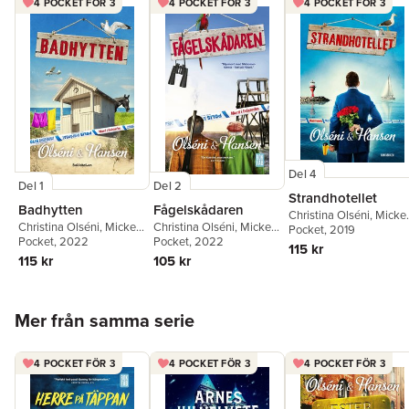
mysdeckare à la Agatha Christie med humor." Smålandsposten
4 POCKET FÖR 3
4 POCKET FÖR 3
4 POCKET FÖR 3
"Gott om humor och lättsamt hanterade mord i en välskriven
historia." Borås Tidning
Del 4
Del 1
Del 2
Strandhotellet
Badhytten
Fågelskådaren
Christina Olséni
,
Micke
Christina Olséni
,
Micke
Christina Olséni
,
Micke
Hansen
Pocket
, 2019
Hansen
Pocket
, 2022
Hansen
Pocket
, 2022
115 kr
115 kr
105 kr
Hoppa över listan
Mer från samma serie
4 POCKET FÖR 3
4 POCKET FÖR 3
4 POCKET FÖR 3