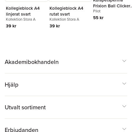
Frixion Ball Clicker
Kollegieblock A4
Kollegieblock A4
Pilot
0.7 svart, raderbar
rutat svart
linjerat svart
55 kr
Kollektion Stora A
Kollektion Stora A
39 kr
39 kr
Akademibokhandeln
Hjälp
Utvalt sortiment
Erbjudanden