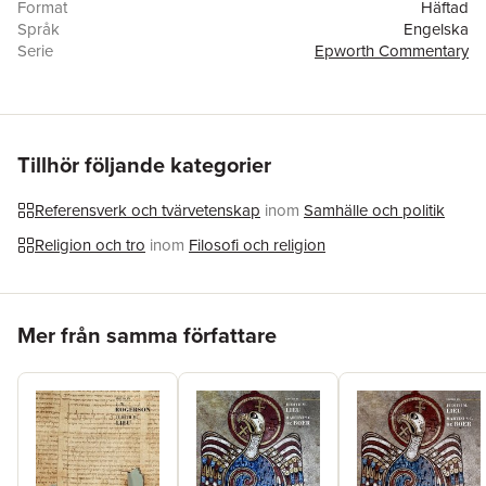
Format
Häftad
Språk
Engelska
Serie
Epworth Commentary
Antal sidor
234
Förlag
Wipf & Stock Publishers
ISBN
9781620322024
Tillhör följande kategorier
Referensverk och tvärvetenskap
inom
Samhälle och politik
Religion och tro
inom
Filosofi och religion
Hoppa över listan
Mer från samma författare