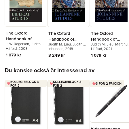
The Oxford
The Oxford
The Oxford
Handbook of
Handbook of
Handbook of
J. W. Rogerson
,
Judith M.
Judith M. Lieu
,
Judith M.
Judith M. Lieu
,
Martinu
Biblical Studies
Johannine Studies
Johannine Studies
Lieu
Häftad
, 2008
Lieu
Inbunden
,
Martinus C. de Boer
, 2018
C. de Boer
Häftad
, 2021
1 079 kr
3 249 kr
1 079 kr
Hoppa över listan
Du kanske också är intresserad av
KOLLEGIEBLOCK 3
KOLLEGIEBLOCK 3
3 FÖR 2 FRIXION
FÖR 2
FÖR 2
Kulspetspenna