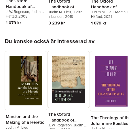
The Oxford
The Oxford
The Oxford
Handbook of
Handbook of
Handbook of
J. W. Rogerson
,
Judith M.
Judith M. Lieu
,
Judith M.
Judith M. Lieu
,
Martinu
Biblical Studies
Johannine Studies
Johannine Studies
Lieu
Häftad
, 2008
Lieu
Inbunden
,
Martinus C. de Boer
, 2018
C. de Boer
Häftad
, 2021
1 079 kr
3 239 kr
1 079 kr
Hoppa över listan
Du kanske också är intresserad av
The Oxford
Marcion and the
The Theology of th
Handbook of
Making of a Heretic
Johannine Epistles
J. W. Rogerson
,
Judith M.
Biblical Studies
Judith M. Lieu
Judith M. Lieu