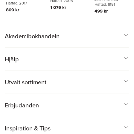
Lieu
Häftad
, 2008
Häftad
, 2017
Häftad
, 1991
1 079 kr
809 kr
499 kr
Akademibokhandeln
Hjälp
Utvalt sortiment
Erbjudanden
Inspiration & Tips