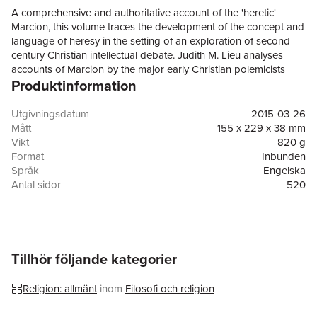
A comprehensive and authoritative account of the 'heretic'
Marcion, this volume traces the development of the concept and
language of heresy in the setting of an exploration of second-
century Christian intellectual debate. Judith M. Lieu analyses
accounts of Marcion by the major early Christian polemicists
Produktinformation
who shaped the idea of heresy, including Justin Martyr, Irenaeus,
Tertullian, Epiphanius of Salamis, Clement of Alexandria, Origen,
and Ephraem Syrus. She examines Marcion's Gospel,
Utgivningsdatum
2015-03-26
Apostolikon, and Antitheses in detail and compares his
Mått
155 x 229 x 38 mm
principles with those of contemporary Christian and non-
Vikt
820 g
Christian thinkers, covering a wide range of controversial issues:
Format
Inbunden
the nature of God, the relation of the divine to creation, the
Språk
Engelska
person of Jesus, the interpretation of Scripture, the nature of
Antal sidor
520
salvation, and the appropriate lifestyle of adherents. In this
Förlag
Cambridge University Press
innovative study, Marcion emerges as a distinctive, creative
ISBN
9781107029040
figure who addressed widespread concerns within second-
century Christian diversity.
Tillhör följande kategorier
Religion: allmänt
inom
Filosofi och religion