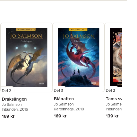
Del 3
Del 2
Del 2
Blånatten
Tams svåra pr
Draksången
Jo Salmson
Jo Salmson
Jo Salmson
Kartonnage
, 2018
Inbunden
, 2009
Inbunden
, 2016
169 kr
139 kr
169 kr