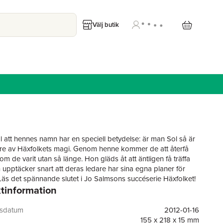
Välj butik
l att hennes namn har en speciell betydelse: är man Sol så är
e av Häxfolkets magi. Genom henne kommer de att återfå
som de varit utan så länge. Hon gläds åt att äntligen få träffa
upptäcker snart att deras ledare har sina egna planer för
äs det spännande slutet i Jo Salmsons succéserie Häxfolket!
tinformation
la, svartvita illustrationer i mangastil av Natalia Batista.När Sol
förändras allt: nu återfår häxfolket sin forna kraft och kan ta
allt som hänt. I stället för att fly undan general Kiijana, vill de
gsdatum
2012-01-16
edo att slåss!Sol, Arel, Eno och Varg är helt överens - de
155 x 218 x 15 mm