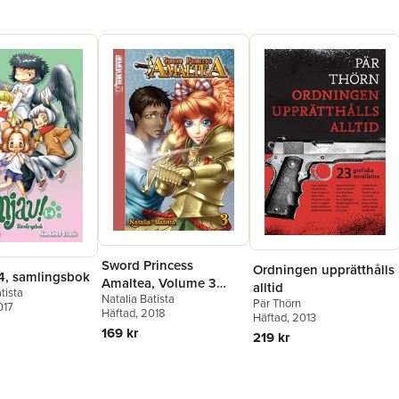
Sword Princess
Ordningen upprätthålls
-4, samlingsbok
Amaltea, Volume 3
alltid
tista
Natalia Batista
(English)
Pär Thörn
017
Häftad
, 2018
Häftad
, 2013
169 kr
219 kr