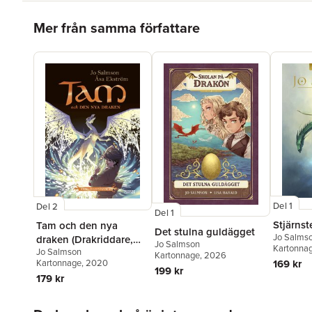
Hoppa över listan
Mer från samma författare
Del 1
Del 2
Del 1
Stjärns
Tam och den nya
Det stulna guldägget
Jo Salms
draken (Drakriddare,
Jo Salmson
Kartonna
Jo Salmson
bok 4-6)
Kartonnage
, 2026
169 kr
Kartonnage
, 2020
199 kr
179 kr
Hoppa över listan