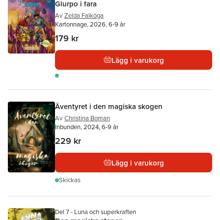
Glurpo i fara
Av
Zelda Falköga
Kartonnage, 2026, 6-9 år
179 kr
Lägg i varukorg
Äventyret i den magiska skogen
Av
Christina Boman
Inbunden, 2024, 6-9 år
229 kr
Lägg i varukorg
Skickas
Del 7 - Luna och superkraften