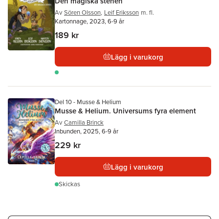
Den magiska stenen
Av
Sören Olsson
,
Leif Eriksson
m. fl.
Kartonnage, 2023, 6-9 år
189 kr
Lägg i varukorg
Del 10 - Musse & Helium
Musse & Helium. Universums fyra element
Av
Camilla Brinck
Inbunden, 2025, 6-9 år
229 kr
Lägg i varukorg
Skickas