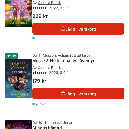
Av
Camilla Brinck
Inbunden, 2022, 6-9 år
229 kr
Lägg i varukorg
Del 1 - Musse & Helium (lätt att läsa)
NYHET
Musse & Helium på nya äventyr
Av
Camilla Brinck
Inbunden, 2026, 6-9 år
179 kr
Lägg i varukorg
Skickas
Del 10 - Karma och Jonar
Stingas hämnd