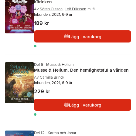
Kärleken
Av
Sören Olsson
,
Leif Eriksson
m. fl.
Inbunden, 2021, 6-9 år
189 kr
Lägg i varukorg
Del 6 - Musse & Helium
Musse & Helium. Den hemlighetsfulla världen
Av
Camilla Brinck
Inbunden, 2021, 6-9 år
229 kr
Lägg i varukorg
Del 12 - Karma och Jonar