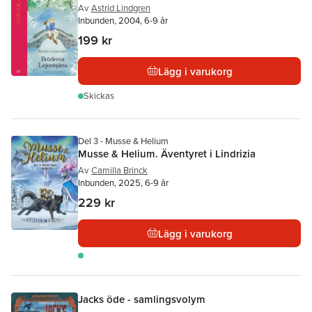
Av
Astrid Lindgren
Inbunden, 2004, 6-9 år
199 kr
Lägg i varukorg
Skickas
Del 3 - Musse & Helium
Musse & Helium. Äventyret i Lindrizia
Av
Camilla Brinck
Inbunden, 2025, 6-9 år
229 kr
Lägg i varukorg
Jacks öde - samlingsvolym