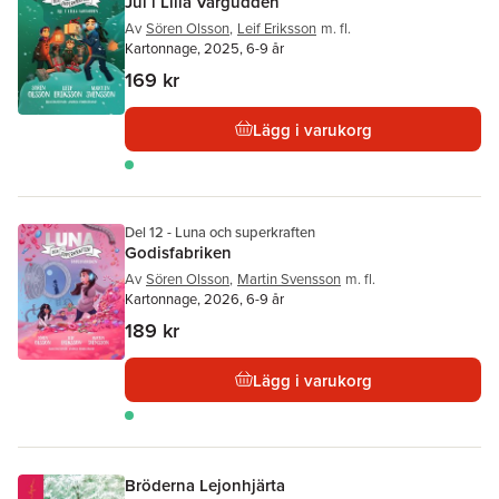
Jul i Lilla Vargudden
Av
Sören Olsson
,
Leif Eriksson
m. fl.
Kartonnage, 2025, 6-9 år
169 kr
Lägg i varukorg
Del 12 - Luna och superkraften
Godisfabriken
Av
Sören Olsson
,
Martin Svensson
m. fl.
Kartonnage, 2026, 6-9 år
189 kr
Lägg i varukorg
Bröderna Lejonhjärta