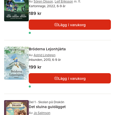
Av
Sören Olsson
,
Leif Eriksson
m. fl.
Kartonnage, 2022, 6-9 år
189 kr
Lägg i varukorg
Bröderna Lejonhjärta
Av
Astrid Lindgren
Inbunden, 2013, 6-9 år
199 kr
Lägg i varukorg
Del 1 - Skolan på Drakön
Det stulna guldägget
Av
Jo Salmson