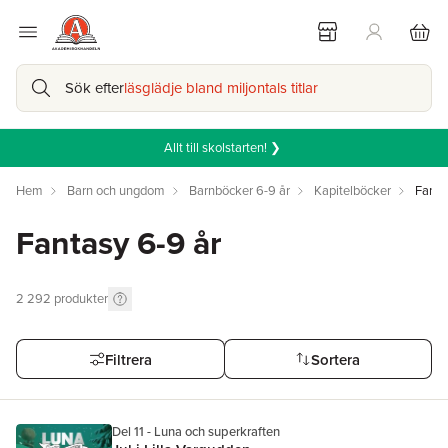
Sök efter
läsglädje bland miljontals titlar
Allt till skolstarten! ❯
Hem
Barn och ungdom
Barnböcker 6-9 år
Kapitelböcker
Fanta
Fantasy 6-9 år
2 292
produkter
Filtrera
Sortera
Del 11 - Luna och superkraften