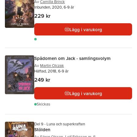
Av
Camilla Brinck
Inbunden, 2020, 6-9 år
229 kr
Lägg i varukorg
Spådomen om Jack - samlingsvolym
Av
Martin Olczak
Häftad, 2018, 6-9 år
249 kr
Lägg i varukorg
Skickas
Del 9 - Luna och superkraften
Stölden
Av
Sören Olsson
,
Leif Eriksson
m. fl.