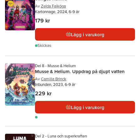
Av
Zelda Falköga
Kartonnage, 2024, 6-9 år
179 kr
Lägg i varukorg
Skickas
Del 8 - Musse & Helium
Musse & Helium. Uppdrag på djupt vatten
Av
Camilla Brinck
Inbunden, 2023, 6-9 år
229 kr
Lägg i varukorg
Del 2 - Luna och superkraften