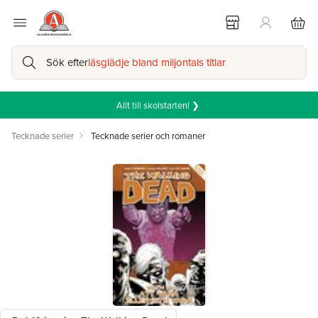
Sök efter
läsglädje bland miljontals titlar
Allt till skolstarten! ❯
Tecknade serier
Tecknade serier och romaner