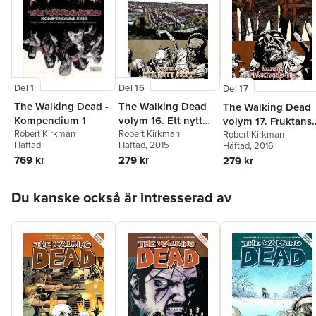
Del 1
Del 16
Del 17
The Walking Dead -
The Walking Dead
The Walking Dead
Kompendium 1
volym 16. Ett nytt
volym 17. Fruktans
Robert Kirkman
hopp
Robert Kirkman
tid
Robert Kirkman
Häftad
Häftad
, 2015
Häftad
, 2016
769 kr
279 kr
279 kr
Hoppa över listan
Du kanske också är intresserad av