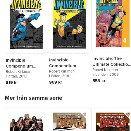
Invincible: The
Invincible
Invincible
Ultimate Collection
Compendium
Compendium
Volume 4
Robert Kirkman
Volume 1
Robert Kirkman
Volume 2
Robert Kirkman
Inbunden
, 2009
Häftad
, 2011
Häftad
, 2013
559 kr
969 kr
819 kr
Hoppa över listan
Mer från samma serie