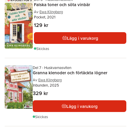
4 POCKET FÖR 3
Falska toner och söta vinbär
Av
Ewa Klingberg
Pocket, 2021
129 kr
Lägg i varukorg
Skickas
Del 7 - Huskvarnasviten
Granna klenoder och förtäckta lögner
Av
Ewa Klingberg
Inbunden, 2025
329 kr
Lägg i varukorg
Skickas