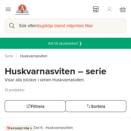
Sök efter
läsglädje bland miljontals titlar
Allt till skolstarten! ❯
Serie
Huskvarnasviten
Huskvarnasviten – serie
Visar alla böcker i serien Huskvarnasviten.
13
produkter
Filtrera
Sortera
Del 6 - Huskvarnasviten
4 POCKET FÖR 3