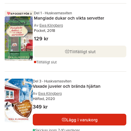
Del 1 - Huskvarnasviten
4 POCKET FÖR 3
Manglade dukar och vikta servetter
Av
Ewa Klingberg
Pocket, 2018
129 kr
Tillfälligt slut
Tillfälligt slut
Del 3 - Huskvarnasviten
Vaxade juveler och brända hjärtan
Av
Ewa Klingberg
Häftad, 2020
349 kr
Lägg i varukorg
Skickas
inom 7-10 vardagar