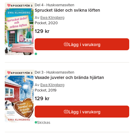
Del 4 - Huskvarnasviten
4 POCKET FÖR 3
Sprucket läder och svikna löften
Av
Ewa Klingberg
Pocket, 2020
129 kr
Lägg i varukorg
Del 3 - Huskvarnasviten
4 POCKET FÖR 3
Vaxade juveler och brända hjärtan
Av
Ewa Klingberg
Pocket, 2019
129 kr
Lägg i varukorg
Skickas