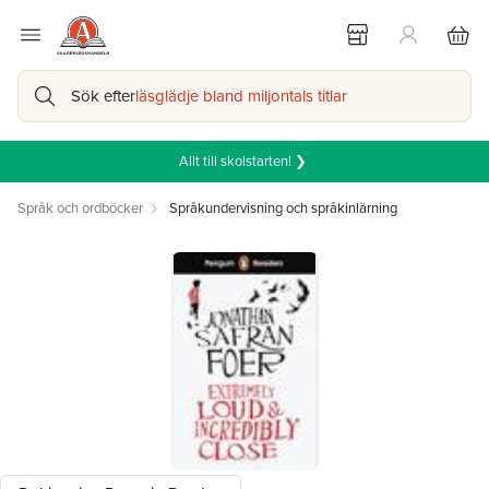
Sök efter
läsglädje bland miljontals titlar
Allt till skolstarten! ❯
Språk och ordböcker
Språkundervisning och språkinlärning