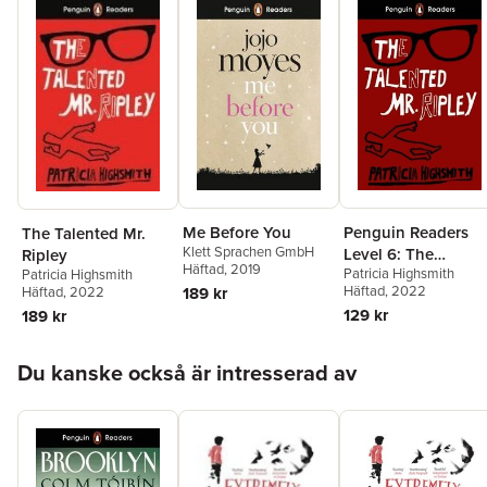
Me Before You
Penguin Readers
The Talented Mr.
Klett Sprachen GmbH
Level 6: The
Ripley
Häftad
, 2019
Patricia Highsmith
Patricia Highsmith
Talented Mr Ripley
Häftad
, 2022
Häftad
, 2022
189 kr
(ELT Graded Reader
129 kr
189 kr
Hoppa över listan
Du kanske också är intresserad av