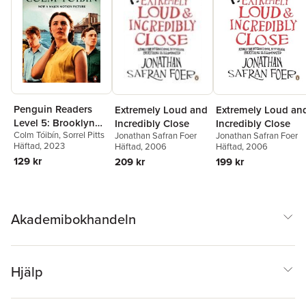
Penguin Readers
Extremely Loud an
Extremely Loud and
Level 5: Brooklyn
Incredibly Close
Incredibly Close
Colm Tóibín
,
Sorrel Pitts
(ELT Graded Reader)
Jonathan Safran Foer
Jonathan Safran Foer
Häftad
, 2023
Häftad
, 2006
Häftad
, 2006
129 kr
199 kr
209 kr
Akademibokhandeln
Hjälp