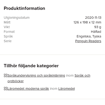
Produktinformation
Utgivningsdatum
2020-11-13
Mått
126 x 198 x 12 mm
Vikt
93 g
Format
Häftad
Språk
Engelska, Tyska
Serie
Penguin Readers
Antal sidor
96
Förlag
Klett Sprachen GmbH
Illustratör
Matt Rota
ISBN
9783125783812
Tillhör följande kategorier
Språkundervisning och språkinlärning
inom
Språk och
ordböcker
Läromedel: moderna språk
inom
Läromedel
Hoppa över listan