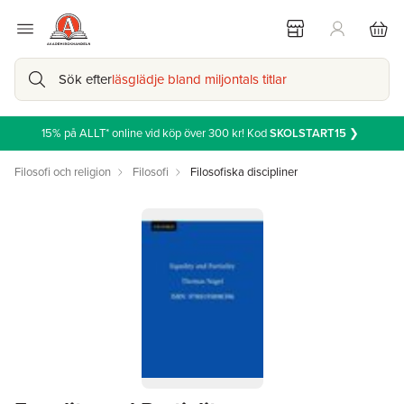
Sök efter
läsglädje bland miljontals titlar
15% på ALLT* online vid köp över 300 kr! Kod
SKOLSTART15
❯
Filosofi och religion
Filosofi
Filosofiska discipliner