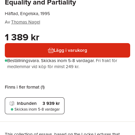
Equality and Partiality
Häftad, Engelska, 1995
Av
Thomas Nagel
1 389 kr
Lägg i varukorg
Beställningsvara.
Skickas
inom 5-8 vardagar
.
Fri frakt för
medlemmar vid köp för minst 249 kr.
Finns i fler format (
1
)
Inbunden
3 939 kr
Skickas
inom 5-8 vardagar
This collection of essays, based on the Locke Lectures that