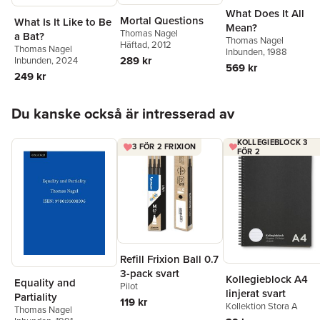
What Does It All
Mortal Questions
What Is It Like to Be
Mean?
Thomas Nagel
a Bat?
Thomas Nagel
Häftad
, 2012
Thomas Nagel
Inbunden
, 1988
289 kr
Inbunden
, 2024
569 kr
249 kr
Hoppa över listan
Du kanske också är intresserad av
KOLLEGIEBLOCK 3
3 FÖR 2 FRIXION
FÖR 2
Refill Frixion Ball 0.7
3-pack svart
Kollegieblock A4
Equality and
Pilot
linjerat svart
Partiality
119 kr
Kollektion Stora A
Thomas Nagel