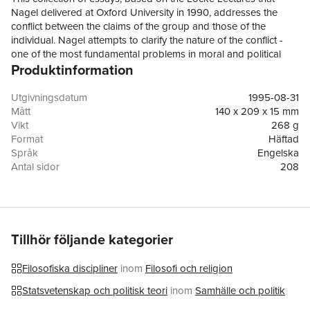
Nagel delivered at Oxford University in 1990, addresses the
conflict between the claims of the group and those of the
individual. Nagel attempts to clarify the nature of the conflict -
one of the most fundamental problems in moral and political
Produktinformation
theory - and concludes that its reconciliation is the essential task
of any legitimate political system.
Utgivningsdatum
1995-08-31
Mått
140 x 209 x 15 mm
Vikt
268 g
Format
Häftad
Språk
Engelska
Antal sidor
208
Förlag
OUP USA
ISBN
9780195098396
Tillhör följande kategorier
Filosofiska discipliner
inom
Filosofi och religion
Statsvetenskap och politisk teori
inom
Samhälle och politik