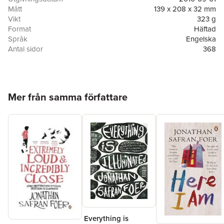
Mått
139 x 208 x 32 mm
Vikt
323 g
Format
Häftad
Språk
Engelska
Antal sidor
368
Förlag
Little, Brown Paperbacks
ISBN
9780316069885
Hoppa över listan
Mer från samma författare
Everything is