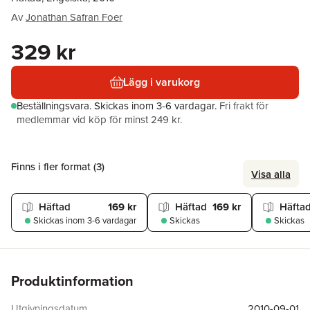
Av
Jonathan Safran Foer
329 kr
Lägg i varukorg
Beställningsvara.
Skickas
inom 3-6 vardagar
.
Fri frakt för
medlemmar vid köp för minst 249 kr.
Finns i fler format (
3
)
Visa alla
Häftad
169 kr
Häftad
169 kr
Häfta
Skickas
inom 3-6 vardagar
Skickas
Skickas
Produktinformation
Utgivningsdatum
2010-09-01