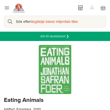
Sök efter
läsglädje bland miljontals titlar
Allt till skolstarten! ❯
Eating Animals
Häftad, Engelska, 2010