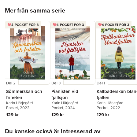
Hoppa över listan
Mer från samma serie
4 POCKET FÖR 3
4 POCKET FÖR 3
4 POCKET FÖR 3
Del 2
Del 3
Del 1
Sömmerskan och
Pianisten vid
Kallbaderskan blan
friheten
fjällsjön
fjällen
Karin Härjegård
Karin Härjegård
Karin Härjegård
Pocket
, 2023
Pocket
, 2024
Pocket
, 2022
129 kr
129 kr
129 kr
Hoppa över listan
Du kanske också är intresserad av