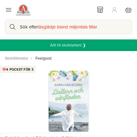
Sök efter
läsglädje bland miljontals titlar
Allt till skolstarten! ❯
Skönlitteratur
Feelgood
4 POCKET FÖR 3