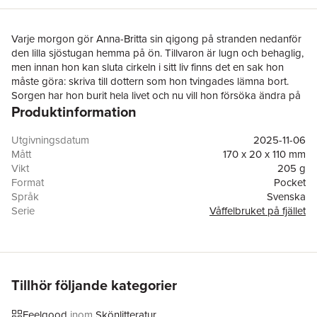
Varje morgon gör Anna-Britta sin qigong på stranden nedanför
den lilla sjöstugan hemma på ön. Tillvaron är lugn och behaglig,
men innan hon kan sluta cirkeln i sitt liv finns det en sak hon
måste göra: skriva till dottern som hon tvingades lämna bort.
Sorgen har hon burit hela livet och nu vill hon försöka ändra på
Produktinformation
det som blev.
Fredrika är frånskild logoped och hon lever ett bra liv i radhuset
i Östersund – till den dagen då sonen berättar att han och
Utgivningsdatum
2025-11-06
familjen ska flytta till Oslo. Tillvaron rubbas rejält och det blir inte
Mått
170 x 20 x 110 mm
lättare av att hon får ett brev från en kvinna som säger sig vara
Vikt
205 g
hennes biologiska mamma. Kvinnan som lämnade bort henne,
Format
Pocket
kvinnan som led av psykiska problem och i perioder vårdades
Språk
Svenska
för dem. Varför skulle Fredrika vilja träffa henne? Tänk om hon
Serie
Våffelbruket på fjället
är mer lik henne än hon vill vara?
Antal sidor
360
Helena lagar mat med glädje till alla som besöker hennes
Upplaga
4
restaurang på gården. Livet börjar falla på plats, men emellanåt
Förlag
Printz publishing
känns ensamheten svår. Drömmen om en egen hund växer sig
Medarbetare
Sanna Sporrong
starkare, att ha sällskap på gården och på hennes skidturer och
ISBN
9789177718994
Tillhör följande kategorier
vandringar. Och så har hon ju Emily att arbeta tillsammans med
Miljömärkning
FSC
och Louise som stöttar henne i planerna på stuguthyrning och
Feelgood
inom
Skönlitteratur