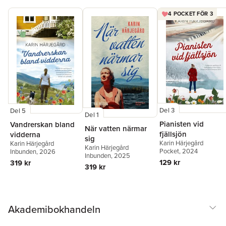
4 POCKET FÖR 3
Del 3
Del 5
Del 1
Pianisten vid
Vandrerskan bland
När vatten närmar
fjällsjön
vidderna
sig
Karin Härjegård
Karin Härjegård
Karin Härjegård
Pocket
, 2024
Inbunden
, 2026
Inbunden
, 2025
129 kr
319 kr
319 kr
Akademibokhandeln