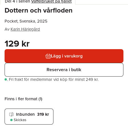
Del 4 i serien
Våffelbruket på fjället
Dottern och vårfloden
Pocket, Svenska, 2025
Av
Karin Härjegård
129 kr
Lägg i varukorg
Reservera i butik
.
Fri frakt för medlemmar vid köp för minst 249 kr.
Finns i fler format (
1
)
Inbunden
319 kr
Skickas