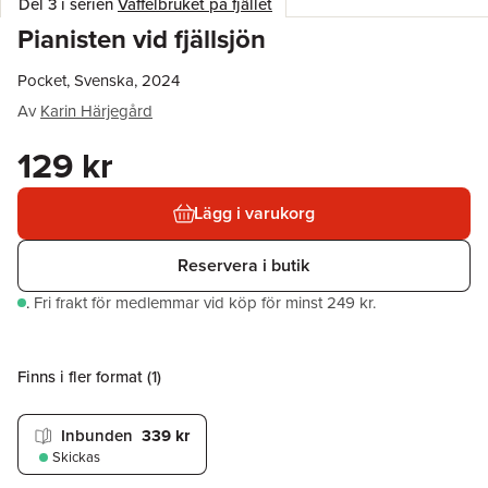
Del 3 i serien
Våffelbruket på fjället
Pianisten vid fjällsjön
Pocket, Svenska, 2024
Av
Karin Härjegård
129 kr
Lägg i varukorg
Reservera i butik
.
Fri frakt för medlemmar vid köp för minst 249 kr.
Finns i fler format (
1
)
Inbunden
339 kr
Skickas