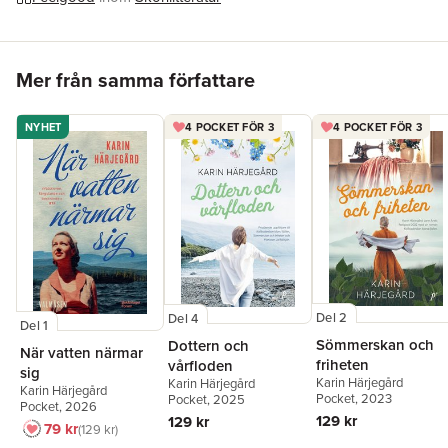
stig i livet, och våga följa den.
Hoppa över listan
Mer från samma författare
NYHET
4 POCKET FÖR 3
4 POCKET FÖR 3
Del 2
Del 4
Del 1
Sömmerskan och
Dottern och
När vatten närmar
friheten
vårfloden
sig
Karin Härjegård
Karin Härjegård
Karin Härjegård
Pocket
, 2023
Pocket
, 2025
Pocket
, 2026
129 kr
129 kr
79 kr
129 kr