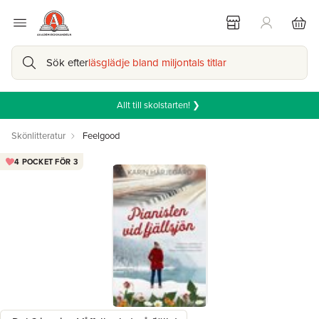
Sök efter
läsglädje bland miljontals titlar
Allt till skolstarten! ❯
Skönlitteratur
Feelgood
4 POCKET FÖR 3