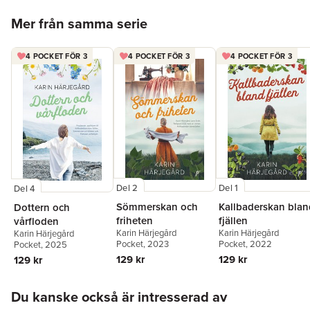
Hoppa över listan
Mer från samma serie
4 POCKET FÖR 3
4 POCKET FÖR 3
4 POCKET FÖR 3
Del 2
Del 1
Del 4
Sömmerskan och
Kallbaderskan blan
Dottern och
friheten
fjällen
vårfloden
Karin Härjegård
Karin Härjegård
Karin Härjegård
Pocket
, 2023
Pocket
, 2022
Pocket
, 2025
129 kr
129 kr
129 kr
Hoppa över listan
Du kanske också är intresserad av