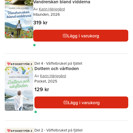
Vandrerskan bland vidderna
Av
Karin Härjegård
Inbunden, 2026
319 kr
Lägg i varukorg
Del 4 - Våffelbruket på fjället
4 POCKET FÖR 3
Dottern och vårfloden
Av
Karin Härjegård
Pocket, 2025
129 kr
Lägg i varukorg
Del 2 - Våffelbruket på fjället
4 POCKET FÖR 3