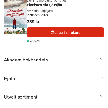
Del 3 - Våffelbruket på fjället
Pianisten vid fjällsjön
Av
Karin Härjegård
Inbunden, 2024
339 kr
Lägg i varukorg
Skickas
Akademibokhandeln
Hjälp
Utvalt sortiment