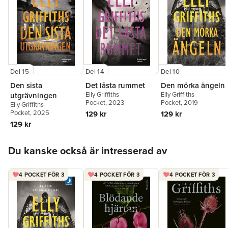
Del 15
Del 14
Del 10
Den sista
Det låsta rummet
Den mörka ängeln
Elly Griffiths
Elly Griffiths
utgrävningen
Pocket
, 2023
Pocket
, 2019
Elly Griffiths
Pocket
, 2025
129 kr
129 kr
129 kr
Hoppa över listan
Du kanske också är intresserad av
4 POCKET FÖR 3
4 POCKET FÖR 3
4 POCKET FÖR 3