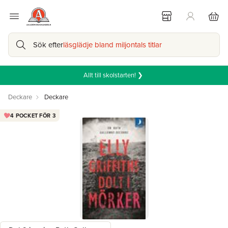
Sök efter
läsglädje bland miljontals titlar
Allt till skolstarten! ❯
Deckare
Deckare
4 POCKET FÖR 3