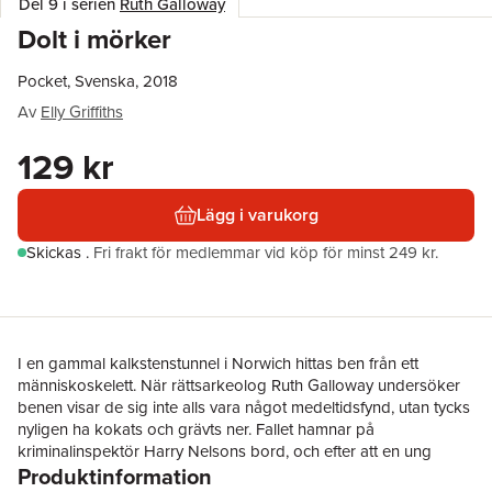
Del 9 i serien
Ruth Galloway
Dolt i mörker
Pocket, Svenska, 2018
Av
Elly Griffiths
129 kr
Lägg i varukorg
Skickas
.
Fri frakt för medlemmar vid köp för minst 249 kr.
I en gammal kalkstenstunnel i Norwich hittas ben från ett
människoskelett. När rättsarkeolog Ruth Galloway undersöker
benen visar de sig inte alls vara något medeltidsfynd, utan tycks
nyligen ha kokats och grävts ner. Fallet hamnar på
kriminalinspektör Harry Nelsons bord, och efter att en ung
Produktinformation
kvinna anmälts försvunnen börjar han undersöka mystiska