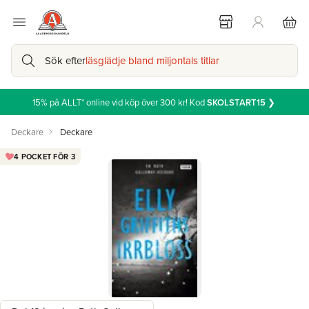
Sök efter
läsglädje bland miljontals titlar
15% på ALLT* online vid köp över 300 kr! Kod
SKOLSTART15
❯
Deckare
Deckare
4 POCKET FÖR 3