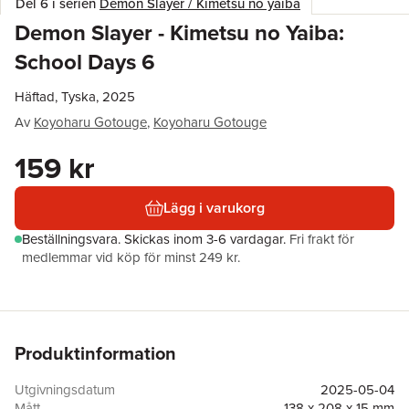
Del 6 i serien
Demon Slayer / Kimetsu no yaiba
Demon Slayer - Kimetsu no Yaiba:
School Days 6
Häftad, Tyska, 2025
Av
Koyoharu Gotouge
,
Koyoharu Gotouge
159 kr
Lägg i varukorg
Beställningsvara.
Skickas
inom 3-6 vardagar
.
Fri frakt för
medlemmar vid köp för minst 249 kr.
Produktinformation
Utgivningsdatum
2025-05-04
Mått
138 x 208 x 15 mm