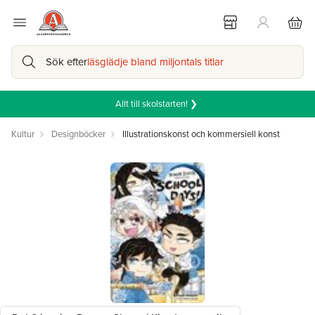
Sök efter
läsglädje bland miljontals titlar
Allt till skolstarten! ❯
Kultur
Designböcker
Illustrationskonst och kommersiell konst