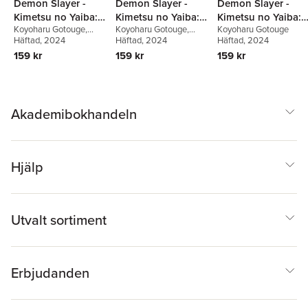
Demon Slayer -
Demon Slayer -
Demon Slayer -
Kimetsu no Yaiba:
Kimetsu no Yaiba:
Kimetsu no Yaiba:
Koyoharu Gotouge
,
Koyoharu Gotouge
,
Koyoharu Gotouge
School Days 2
School Days 3
School Days 1
Koyoharu Gotouge
Häftad
, 2024
Koyoharu Gotouge
Häftad
, 2024
Häftad
, 2024
159 kr
159 kr
159 kr
Akademibokhandeln
Hjälp
Utvalt sortiment
Erbjudanden