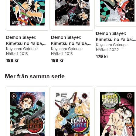
Demon Slayer:
Demon Slayer:
Demon Slayer:
Kimetsu no Yaiba:
Kimetsu no Yaiba,
Kimetsu no Yaiba,
Koyoharu Gotouge
The Official
Koyoharu Gotouge
Koyoharu Gotouge
Vol. 1
Vol. 2
Häftad
, 2022
Coloring Book
Häftad
, 2018
Häftad
, 2018
179 kr
189 kr
189 kr
Hoppa över listan
Mer från samma serie