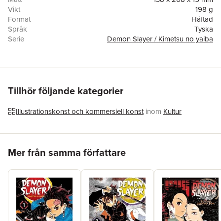
Vikt
198 g
Format
Häftad
Språk
Tyska
Serie
Demon Slayer / Kimetsu no yaiba
Antal sidor
176
Förlag
Manga Cult
Illustratör
Natsuki Hokami
ISBN
9783757305154
Originaltitel
¿¿¿¿¿
Tillhör följande kategorier
Översättare
Burkhard Höfler
Illustrationskonst och kommersiell konst
inom
Kultur
Hoppa över listan
Mer från samma författare