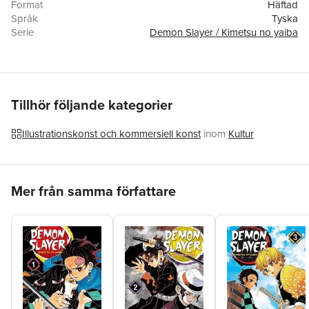
Format
Häftad
Språk
Tyska
Serie
Demon Slayer / Kimetsu no yaiba
Antal sidor
192
Förlag
Manga Cult
ISBN
9783964334114
Originaltitel
Demon Slayer
Översättare
Burkhard Höfler
Tillhör följande kategorier
Illustrationskonst och kommersiell konst
inom
Kultur
Hoppa över listan
Mer från samma författare