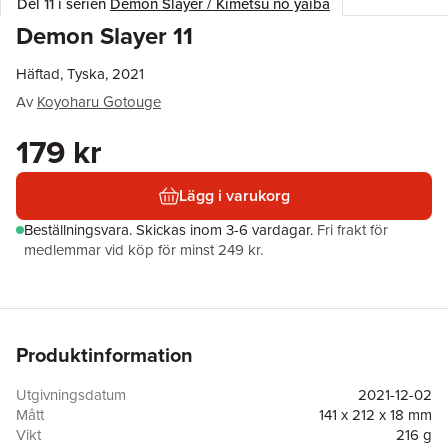
Del 11 i serien
Demon Slayer / Kimetsu no yaiba
Demon Slayer 11
Häftad, Tyska, 2021
Av
Koyoharu Gotouge
179 kr
Lägg i varukorg
Beställningsvara.
Skickas
inom 3-6 vardagar
.
Fri frakt för
medlemmar vid köp för minst 249 kr.
Produktinformation
Utgivningsdatum
2021-12-02
Mått
141 x 212 x 18 mm
Vikt
216 g