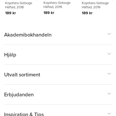
Koyoharu Gotouge
Koyoharu Gotouge
Koyoharu Gotouge
Vol. 4
Vol. 1
Vol. 6
Häftad
, 2019
Häftad
, 2018
Häftad
, 2019
189 kr
189 kr
189 kr
Akademibokhandeln
Hjälp
Utvalt sortiment
Erbjudanden
Inspiration & Tips