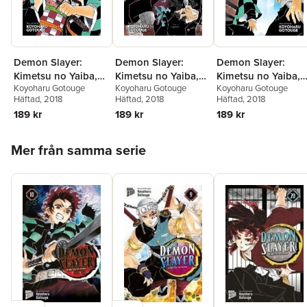
Demon Slayer:
Demon Slayer:
Demon Slayer:
Kimetsu no Yaiba,
Kimetsu no Yaiba,
Kimetsu no Yaiba,
Koyoharu Gotouge
Koyoharu Gotouge
Koyoharu Gotouge
Vol. 1
Vol. 2
Vol. 3
Häftad
, 2018
Häftad
, 2018
Häftad
, 2018
189 kr
189 kr
189 kr
Hoppa över listan
Mer från samma serie