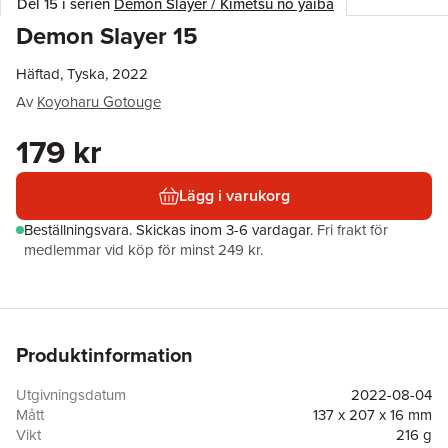
Del 15 i serien
Demon Slayer / Kimetsu no yaiba
Demon Slayer 15
Häftad, Tyska, 2022
Av
Koyoharu Gotouge
179 kr
Lägg i varukorg
Beställningsvara.
Skickas
inom 3-6 vardagar
.
Fri frakt för
medlemmar vid köp för minst 249 kr.
Produktinformation
Utgivningsdatum
2022-08-04
Mått
137 x 207 x 16 mm
Vikt
216 g