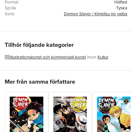
Format
Häftad
Språk
Tyska
Serie
Demon Slayer / Kimetsu no yaiba
Antal sidor
192
Förlag
Manga Cult
ISBN
9783964334152
Originaltitel
Kimetsu no Yaiba 15
Översättare
Burkhard Höfler
Tillhör följande kategorier
Illustrationskonst och kommersiell konst
inom
Kultur
Hoppa över listan
Mer från samma författare