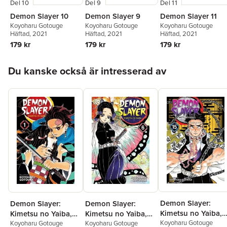
Del 10
Del 9
Del 11
Demon Slayer 10
Demon Slayer 9
Demon Slayer 11
Koyoharu Gotouge
Koyoharu Gotouge
Koyoharu Gotouge
Häftad
, 2021
Häftad
, 2021
Häftad
, 2021
179 kr
179 kr
179 kr
Hoppa över listan
Du kanske också är intresserad av
Demon Slayer:
Demon Slayer:
Demon Slayer:
Kimetsu no Yaiba,
Kimetsu no Yaiba,
Kimetsu no Yaiba,
Vol. 15
Koyoharu Gotouge
Vol. 1
Koyoharu Gotouge
Vol. 6
Koyoharu Gotouge