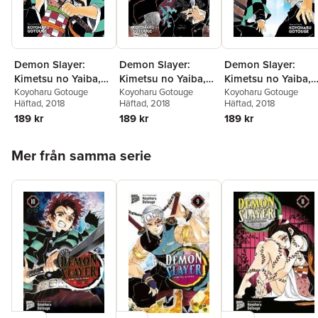
Demon Slayer:
Demon Slayer:
Demon Slayer:
Kimetsu no Yaiba,
Kimetsu no Yaiba,
Kimetsu no Yaiba,
Vol. 1
Koyoharu Gotouge
Vol. 2
Koyoharu Gotouge
Vol. 3
Koyoharu Gotouge
Häftad
, 2018
Häftad
, 2018
Häftad
, 2018
189 kr
189 kr
189 kr
Hoppa över listan
Mer från samma serie