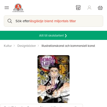
Sök efter
läsglädje bland miljontals titlar
Allt till skolstarten! ❯
Kultur
Designböcker
Illustrationskonst och kommersiell konst