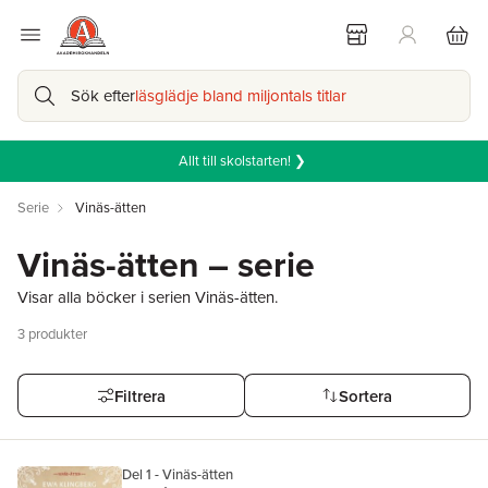
Sök efter
läsglädje bland miljontals titlar
Allt till skolstarten! ❯
Serie
Vinäs-ätten
Vinäs-ätten – serie
Visar alla böcker i serien Vinäs-ätten.
3
produkter
Filtrera
Sortera
Del 1 - Vinäs-ätten