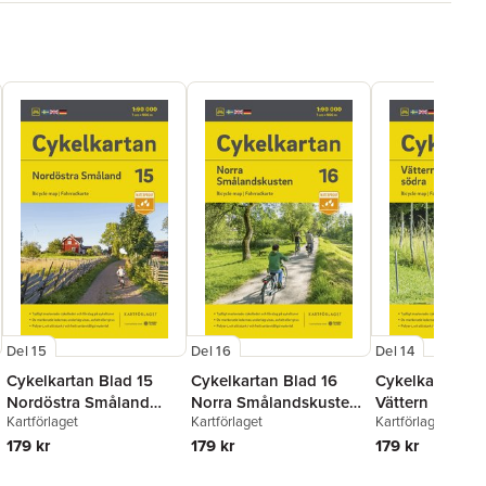
Del 15
Del 16
Del 14
Cykelkartan Blad 15
Cykelkartan Blad 16
Cykelkartan Bl
Nordöstra Småland
Norra Smålandskusten
Vättern runt, s
Kartförlaget
Kartförlaget
Kartförlaget
2023-2025
2023-2025
delen 2023-2
179 kr
179 kr
179 kr