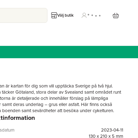
Välj butik
n är kartan för dig som vill upptäcka Sverige på två hjul.
n täcker Götaland, stora delar av Svealand samt området runt
rtorna är detaljerade och innehåller förslag på lämpliga
r samt deras underlag – grus eller asfalt. Här finns också
å boenden samt sevärdheter att besöka under cykelturen.
tinformation
gsdatum
2023-04-11
130 x 210 x 5 mm