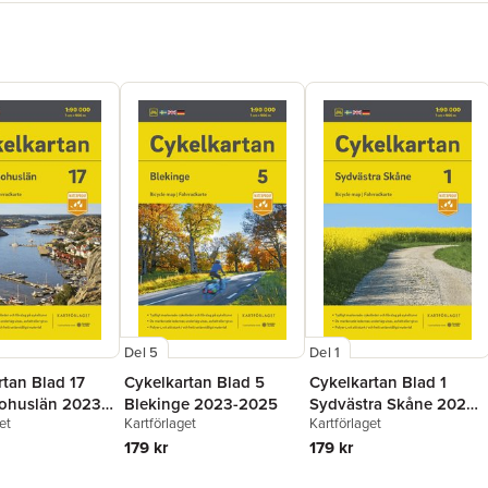
Del 5
Del 1
rtan Blad 17
Cykelkartan Blad 5
Cykelkartan Blad 1
ohuslän 2023-
Blekinge 2023-2025
Sydvästra Skåne 2023-
et
Kartförlaget
Kartförlaget
2025
179 kr
179 kr