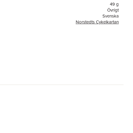
49 g
Övrigt
Svenska
Norstedts Cykelkartan
or
1
1
Kartförlaget
9789189427266