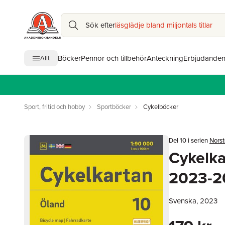
Sök efter
läsglädje bland miljontals titlar
Böcker
Pennor och tillbehör
Anteckning
Erbjudande
Allt
Sport, fritid och hobby
Sportböcker
Cykelböcker
Del 10 i serien
Norst
Cykelka
2023-2
Svenska, 2023