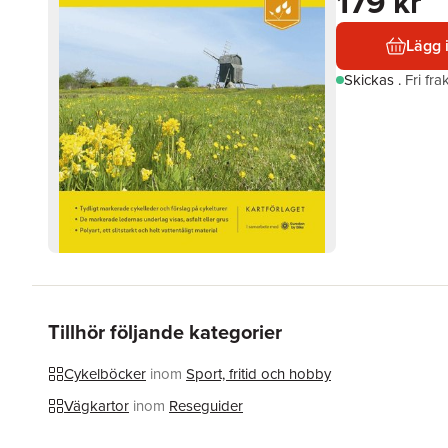
179 kr
Lägg 
Skickas
.
Fri fr
Tillhör följande kategorier
Cykelböcker
inom
Sport, fritid och hobby
Vägkartor
inom
Reseguider