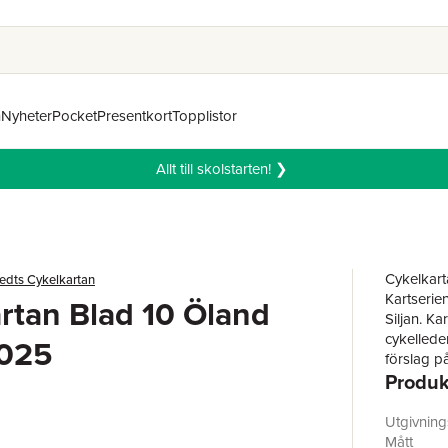
n
Nyheter
Pocket
Presentkort
Topplistor
Allt till skolstarten! ❯
Cykelkarta
edts Cykelkartan
Kartserie
rtan Blad 10 Öland
Siljan. Ka
cykellede
025
förslag p
Produk
Utgivnin
Mått