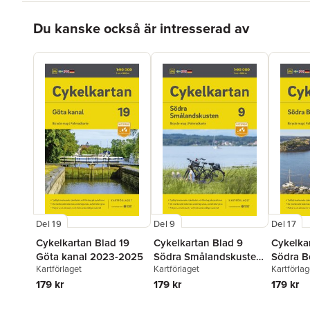
Hoppa över listan
Du kanske också är intresserad av
Del 19
Del 9
Del 17
Cykelkartan Blad 19
Cykelkartan Blad 9
Cykelka
Göta kanal 2023-2025
Södra Smålandskusten
Södra B
Kartförlaget
Kartförlaget
Kartförlag
2023-2025
2025
179 kr
179 kr
179 kr