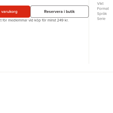
Vikt
Format
i varukorg
Reservera i butik
Språk
Serie
akt för medlemmar vid köp för minst 249 kr.
Antal sid
Upplaga
Förlag
ISBN