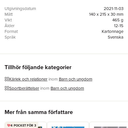
det börjar bli spänt mellan dem. Kan det bli bättre om de reser
bort tillsammans?
Utgivningsdatum
2021-11-03
Mått
140 x 215 x 30 mm
Cosmo 5 är den sista delen i serien om Cosmo och hans
Vikt
465 g
vänner. Följ med in i omklädningsrummet, häng med på teater
Ålder
12-15
och känn spänningen när Cosmo går sina tuffaste matcher
Format
Kartonnage
hittills.
Språk
Svenska
Läsålder
12-15
Serie
Cosmo
Antal sidor
248
Förlag
Effektum
Medarbetare
Michael Ceken
Tillhör följande kategorier
ISBN
9789198613735
Miljömärkning
FSC
Kärlek och relationer
inom
Barn och ungdom
Sportberättelser
inom
Barn och ungdom
Hoppa över listan
Mer från samma författare
4 POCKET FÖR 3