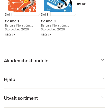
89 kr
Del 1
Del 3
Cosmo 1
Cosmo 3
Barbara Kjellström
,
Barbara Kjellström
,
Harald Kjellström
Storpocket
, 2020
Harald Kjellström
Storpocket
, 2020
159 kr
159 kr
Akademibokhandeln
Hjälp
Utvalt sortiment