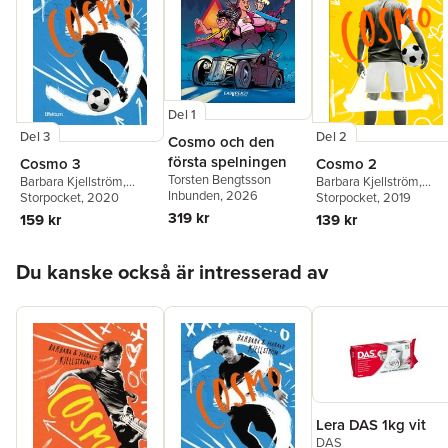
Del 1
Del 3
Del 2
Cosmo och den
första spelningen
Cosmo 3
Cosmo 2
Torsten Bengtsson
Barbara Kjellström
,
Barbara Kjellström
,
Inbunden
, 2026
Harald Kjellström
Storpocket
, 2020
Harald Kjellström
Storpocket
, 2019
319 kr
159 kr
139 kr
Hoppa över listan
Du kanske också är intresserad av
Lera DAS 1kg vit
DAS