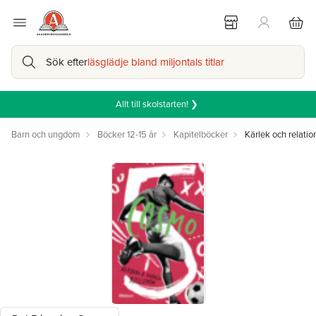
Sök efter
läsglädje bland miljontals titlar
Allt till skolstarten! ❯
Barn och ungdom
Böcker 12-15 år
Kapitelböcker
Kärlek och relatio