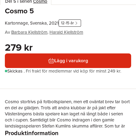
Del 5 i serien
Cosmo
Cosmo 5
Kartonnage, Svenska, 2021
12-15 år
Av
Barbara Kjellström
,
Harald Kjellström
279 kr
Lägg i varukorg
Skickas
.
Fri frakt för medlemmar vid köp för minst 249 kr.
Cosmo stortrivs på fotbollsplanen, men ett oväntat brev tar bort
en del av glädjen. Trots att andra klubbar är på jakt efter
Västerängens bästa spelare kan laget nå långt både i serien
och i cupen. Samtidigt blir Cosmo indragen i den gamle
landslagsspelaren Stefan Kumlins skumma affärer. Som tur är
Produktinformation
har Cosmo flickvännen Mira, men fotbollen tar alltmer tid och