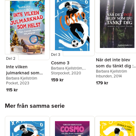
Del 3
Del 2
När det inte blev
Cosmo 3
som du tänkt dig :
Inte vilken
Barbara Kjellström
,
Barbara Kjellström
om missfall, sorg
julmarknad som
Harald Kjellström
Storpocket
, 2020
Inbunden
, 2014
och att våga igen
Barbara Kjellström
helst : Från brända
159 kr
179 kr
Pocket
, 2023
mandlar till julefrid
115 kr
Hoppa över listan
Mer från samma serie